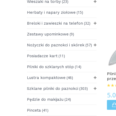
(23)
Wieszaki na torby
(15)
Herbaty i napary ziołowe
(32)
Breloki i zawieszki na telefon
(9)
Zestawy upominkowe
(57)
Nożyczki do paznokci i skórek
(11)
Posiadacze kart
Dla Mężczyzn
(14)
Pilniki do szklanych stóp
Piln
(46)
Lustra kompaktowe
prze
(303)
Szklane pilniki do paznokci
5.
(24)
Pędzle do makijażu
(41)
Pinceta