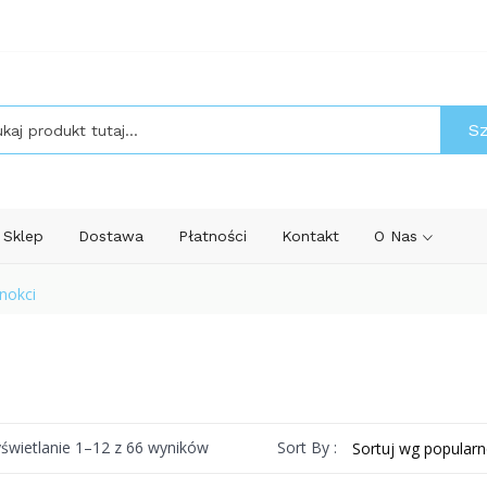
S
Sklep
Dostawa
Płatności
Kontakt
O Nas
nokci
Posortowane
Sort By :
świetlanie 1–12 z 66 wyników
według