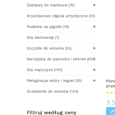
(70)
Zestawy do manicure
(33)
Kryształowe zdjęcia artystyczne
(18)
Pudełka na pigułki
(7)
Dla niemowląt
(92)
Szczotki do włosów
(65)
Narzędzia do paznokci i skórek
Dla Mężczyzn
(195)
Dla mężczyzn
(50)
Pielęgnacja skóry i kąpiel
Piln
prze
(104)
Grzebienie do włosów
3.
Filtruj według ceny