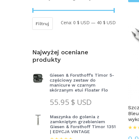
Cena:
0 $ USD
—
40 $ USD
Cena
Cena
Filtruj
min
max
Najwyżej oceniane
produkty
Giesen & Forsthoff's Timor 5-
częściowy zestaw do
manicure w czarnym
skórzanym etui Floater Flo
Dla Mężczyzn
55.95
$ USD
Szcz
Bleu
Maszynka do golenia z
wyko
zamkniętym grzebieniem
Giesen & Forsthoff Timor 1351
| EDYCJA VINTAGE
9.