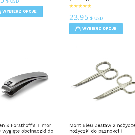
$ USD
WYBIERZ OPCJE
23.95
$ USD
WYBIERZ OPCJE
Dla Mężczyzn
Dla Mężczyzn
en & Forsthoff’s Timor
Mont Bleu Zestaw 2 nożycze
 wygięte obcinaczki do
nożyczki do paznokci i