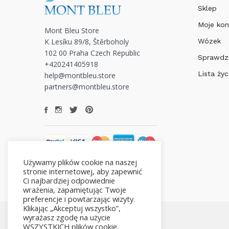
Sklep
Moje kon
Mont Bleu Store
K Lesíku 89/8, Štěrboholy
Wózek
102 00 Praha Czech Republic
Sprawdz
+420241405918
Lista ży
help@montbleu.store
partners@montbleu.store
Używamy plików cookie na naszej
stronie internetowej, aby zapewnić
Ci najbardziej odpowiednie
wrażenia, zapamiętując Twoje
preferencje i powtarzając wizyty.
Klikając „Akceptuj wszystko”,
wyrażasz zgodę na użycie
WSZYSTKICH plików cookie.