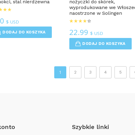
okci, stal nierdzewna
nożyczki do skórek,
wyprodukowane we Włosze
naostrzone w Solingen
50
$ USD
22.99
DODAJ DO KOSZYKA
$ USD
DODAJ DO KOSZYKA
1
2
3
4
5
konto
Szybkie linki