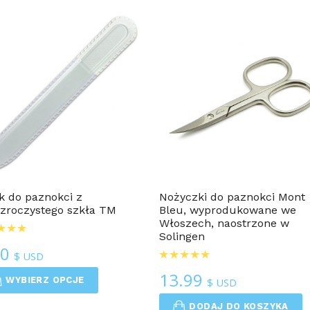
popularności
Dla Mężczyzn
Dla Mężczyzn
ik do paznokci z
Nożyczki do paznokci Mont
zroczystego szkła TM
Bleu, wyprodukowane we
Włoszech, naostrzone w
Solingen
00
$ USD
13.99
WYBIERZ OPCJE
$ USD
DODAJ DO KOSZYKA