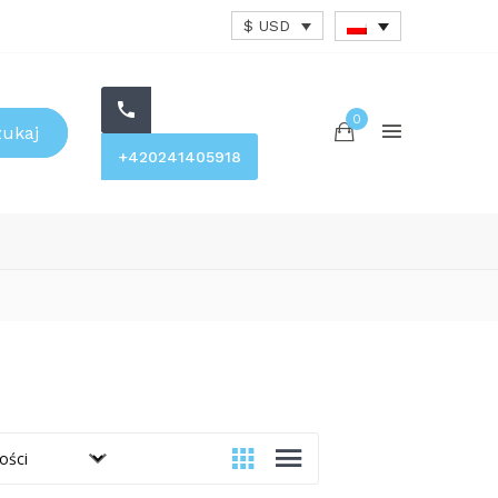
$ USD
0
zukaj
+420241405918