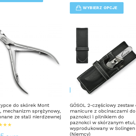
WYBIERZ OPCJE
2-Częściowe Zestawy Do Manicure
Dla Mężczyzn
ypce do skórek Mont
GÖSOL 2-częściowy zestaw 
, mechanizm sprężynowy,
manicure z obcinaczami do
nane ze stali nierdzewnej
paznokci i pilnikiem do
paznokci w skórzanym etui,
wyprodukowany w Solingen
95
(Niemcy)