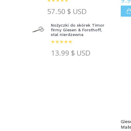
57.50
$ USD
Nożyczki do skórek Timor
firmy Giesen & Forsthoff,
stal nierdzewna
13.99
$ USD
Dla Mężczyzn
Gies
Małe