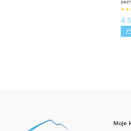
pazn
4.
Moje 