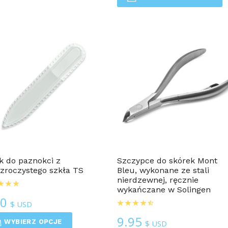
Dla Mężczyzn
Dla Mężczyzn
ik do paznokci z
Szczypce do skórek Mont
zroczystego szkła TS
Bleu, wykonane ze stali
nierdzewnej, ręcznie
wykańczane w Solingen
50
$ USD
9.95
WYBIERZ OPCJE
$ USD