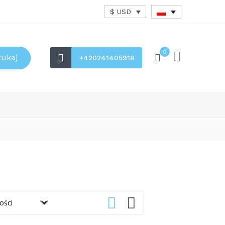
$ USD
0
zukaj
+420241405918