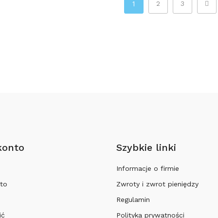
1
2
3
konto
Szybkie linki
Informacje o firmie
to
Zwroty i zwrot pieniędzy
Regulamin
ić
Polityka prywatności