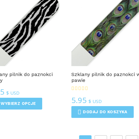
Pilniki Do Paznokci 3D
Pilniki Do Paznokci 3D
any pilnik do paznokci
Szklany pilnik do paznokci 
y
pawie
95
$ USD
5.95
$ USD
WYBIERZ OPCJE
DODAJ DO KOSZYKA