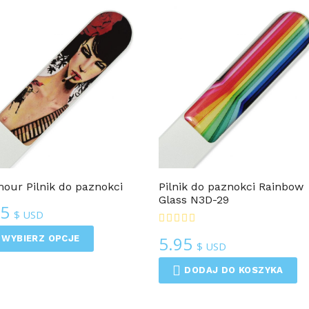
Pilniki Do Paznokci 3D
Pilniki Do Paznokci 3D
our Pilnik do paznokci
Pilnik do paznokci Rainbow
Glass N3D-29
95
$ USD
5.95
WYBIERZ OPCJE
$ USD
DODAJ DO KOSZYKA