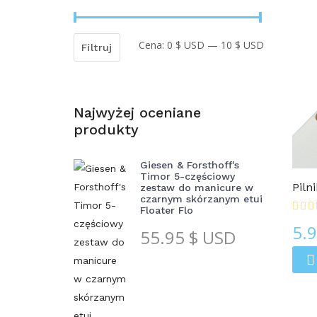
Cena:
0 $ USD
—
10 $ USD
Cena
Cena
Filtruj
min
max
Najwyżej oceniane
produkty
Pilniki Do Paznokci 3D
Giesen & Forsthoff's
Timor 5-częściowy
Piln
zestaw do manicure w
czarnym skórzanym etui
Floater Flo
5.
55.95
$ USD