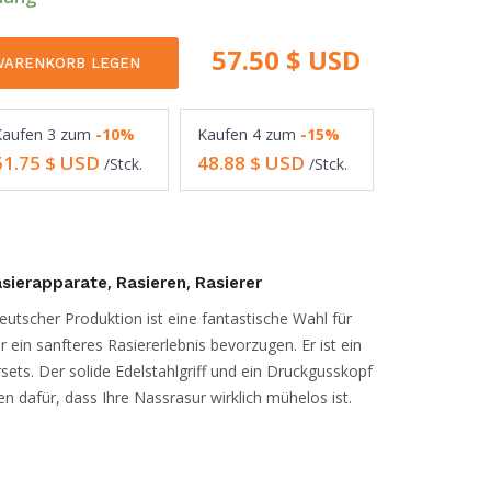
57.50
$ USD
WARENKORB LEGEN
Kaufen
3
zum
-10%
Kaufen
4
zum
-15%
51.75
$ USD
48.88
$ USD
/Stck.
/Stck.
,
,
sierapparate
Rasieren
Rasierer
eutscher Produktion ist eine fantastische Wahl für
r ein sanfteres Rasiererlebnis bevorzugen. Er ist ein
ersets. Der solide Edelstahlgriff und ein Druckgusskopf
dafür, dass Ihre Nassrasur wirklich mühelos ist.