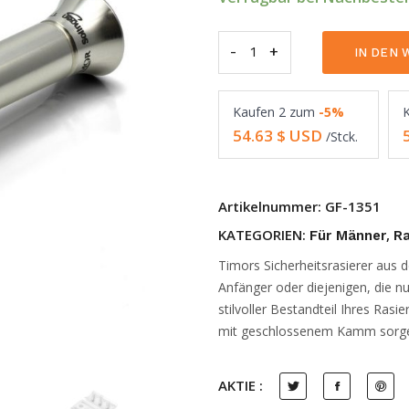
-
Giesen
+
IN DEN 
&
Forsthoffs
Kaufen
2
zum
-5%
Timor
54.63
$ USD
/Stck.
1351
Rasierapparat
mit
Artikelnummer:
GF-1351
geschlossenem
KATEGORIEN:
,
Für Männer
Ra
Kamm
Timors Sicherheitsrasierer aus d
|
Anfänger oder diejenigen, die nu
VINTAGE
stilvoller Bestandteil Ihres Rasi
EDITION
mit geschlossenem Kamm sorgen 
quantity
AKTIE :