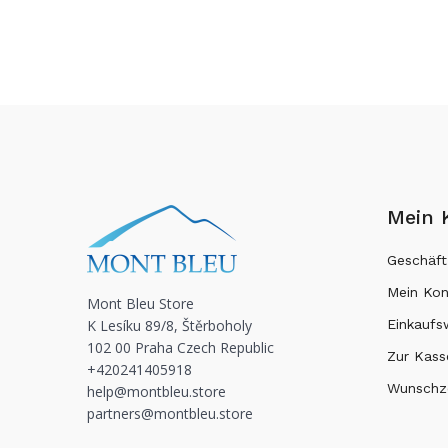
Mein 
Geschäft
Mein Ko
Mont Bleu Store
K Lesíku 89/8, Štěrboholy
Einkauf
102 00 Praha Czech Republic
Zur Kass
+420241405918
Wunschze
help@montbleu.store
partners@montbleu.store