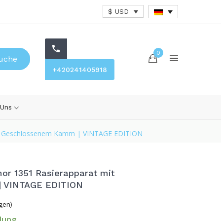
$ USD
0
uche
+420241405918
 Uns
Mit Geschlossenem Kamm | VINTAGE EDITION
mor 1351 Rasierapparat mit
| VINTAGE EDITION
gen)
lung