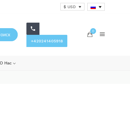
$ USD
0
оиск
+420241405918
О Нас