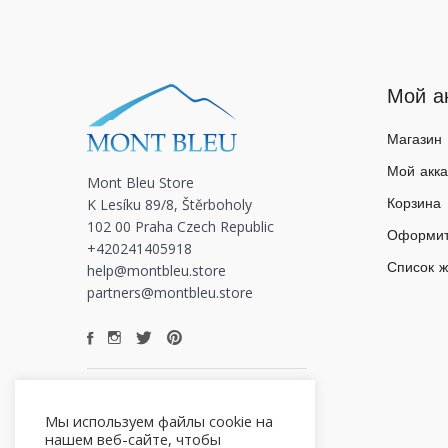
Мой а
Магазин
Мой акка
Mont Bleu Store
K Lesíku 89/8, Štěrboholy
Корзина
102 00 Praha Czech Republic
Оформит
+420241405918
Список 
help@montbleu.store
partners@montbleu.store
Мы используем файлы cookie на
нашем веб-сайте, чтобы