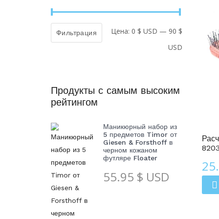
Цена:
0 $ USD
—
90 $
Минималь
Максимал
Фильтрация
USD
цена
цена
Продукты с самым высоким
рейтингом
Расчески Для Волос
Маникюрный набор из
5 предметов Timor от
Расч
Giesen & Forsthoff в
820
черном кожаном
футляре Floater
25
55.95
$ USD