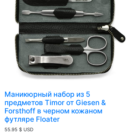
Маникюрный набор из 5
предметов Timor от Giesen &
Forsthoff в черном кожаном
футляре Floater
55.95
$ USD