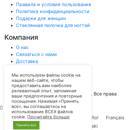
Правила и условия пользования
Политика конфиденциальности
Подарки для женщин
Стеклянная пилочка для ногтей
Компания
О нас
Связаться с нами
Доставка
Платежи
Оптовая информация
Мы используем файлы cookie на
нашем веб-сайте, чтобы
Отзывы
предоставить вам наиболее
релевантный опыт, запоминая
Copyright © 2026 Mont bleu Store. Все права
ваши предпочтения и повторные
защищены.
посещения. Нажимая «Принять
все», вы соглашаетесь на
использование ВСЕХ файлов
cookie.
Прочитайте больше
English
Čeština
Deutsch
Español
Français
Italiano
Русский
Polski
Принять все