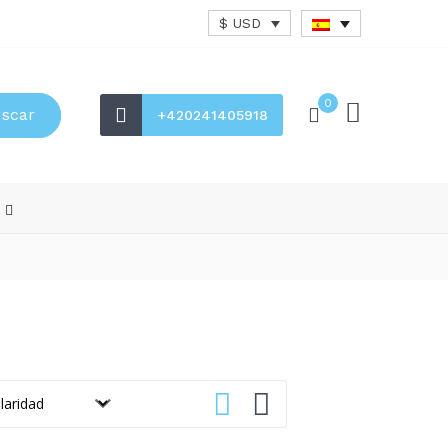
$ USD
0
scar
+420241405918
s