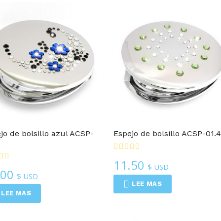
Espejos Compactos
Espejos Compactos
jo de bolsillo azul ACSP-
Espejo de bolsillo ACSP-01.
11.50
$ USD
.00
$ USD
LEE MAS
LEE MAS