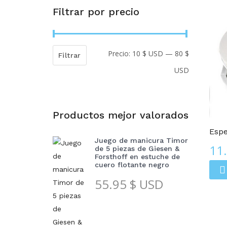
Filtrar por precio
Precio:
10 $ USD
—
80 $
Precio
Precio
Filtrar
USD
mínimo
máximo
Espejos Compactos
Productos mejor valorados
Espe
Juego de manicura Timor
11
de 5 piezas de Giesen &
Forsthoff en estuche de
cuero flotante negro
55.95
$ USD