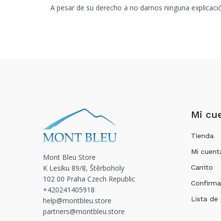
A pesar de su derecho a no darnos ninguna explicació
Mi cu
Tienda
Mi cuent
Mont Bleu Store
K Lesíku 89/8, Štěrboholy
Carrito
102 00 Praha Czech Republic
Confirma
+420241405918
Lista de
help@montbleu.store
partners@montbleu.store