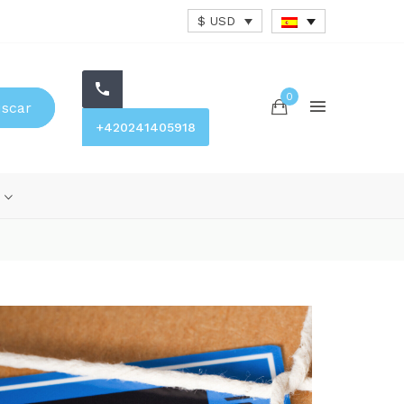
$ USD
0
scar
+420241405918
s