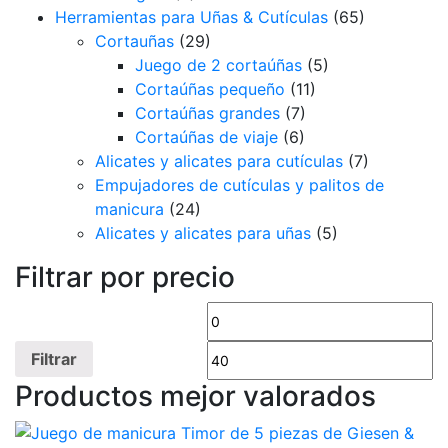
Herramientas para Uñas & Cutículas
(65)
Cortauñas
(29)
Juego de 2 cortaúñas
(5)
Cortaúñas pequeño
(11)
Cortaúñas grandes
(7)
Cortaúñas de viaje
(6)
Alicates y alicates para cutículas
(7)
Empujadores de cutículas y palitos de
manicura
(24)
Alicates y alicates para uñas
(5)
Filtrar por precio
Precio
Pr
mínimo
m
Filtrar
Productos mejor valorados