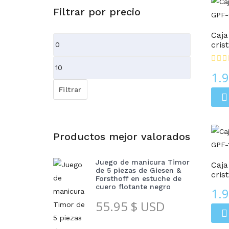
Cajas Regalo
Filtrar por precio
Caja
Precio
cris
mínimo
Precio
1.
máximo
Filtrar
Productos mejor valorados
Cajas Regalo
Juego de manicura Timor
Caja
de 5 piezas de Giesen &
cris
Forsthoff en estuche de
cuero flotante negro
1.
55.95
$ USD