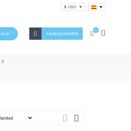
$ USD
0
scar
+420241405918
s