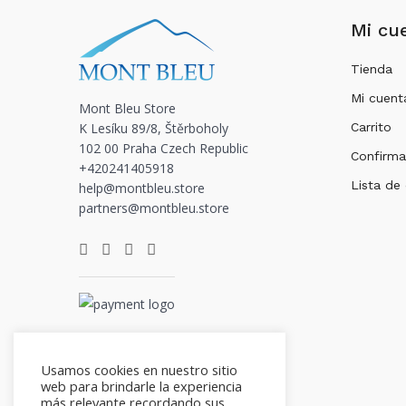
Mi cu
Tienda
Mi cuent
Mont Bleu Store
K Lesíku 89/8, Štěrboholy
Carrito
102 00 Praha Czech Republic
Confirma
+420241405918
Lista de
help@montbleu.store
partners@montbleu.store
Usamos cookies en nuestro sitio
web para brindarle la experiencia
más relevante recordando sus