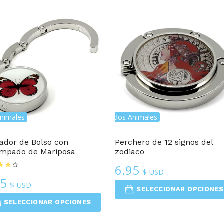
popularidad
nimales
Colgadores De Bolso Con Estampados Animales
Colgadores De Bolso Con E
ador de Bolso con
Perchero de 12 signos del
ampado de Mariposa
zodiaco
6.95
$ USD
95
$ USD
SELECCIONAR OPCIONES
SELECCIONAR OPCIONES