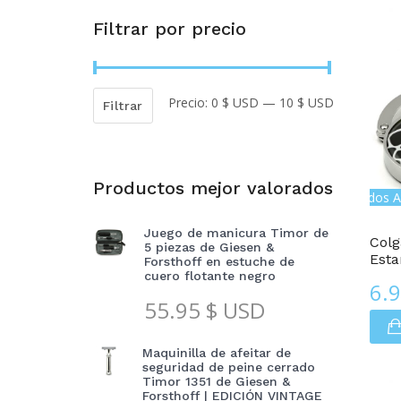
Filtrar por precio
Precio:
0 $ USD
—
10 $ USD
Precio
Precio
Filtrar
mínimo
máximo
Productos mejor valorados
Colgadores De Bolso Con Estampados A
Juego de manicura Timor de
Colg
5 piezas de Giesen &
Esta
Forsthoff en estuche de
cuero flotante negro
6.
55.95
$ USD
Maquinilla de afeitar de
seguridad de peine cerrado
Timor 1351 de Giesen &
Forsthoff | EDICIÓN VINTAGE