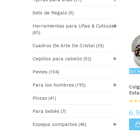
(9)
Sets de Regalo
Herramientas para Uñas & Cutículas
(65)
(33)
Cuadros De Arte De Cristal
(92)
Cepillos para cabello
Colgadores De Bolso Con Estampados A
(104)
Peines
(195)
Para los hombres
Colg
Est
(41)
Pinzas
6.
(7)
Para bebés
(46)
Espejos compactos