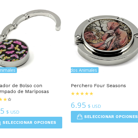
nimales
Colgadores De Bolso Con Estampados Animales
Colgadores De Bolso Con E
ador de Bolso con
Perchero Four Seasons
ampado de Mariposas
6.95
$ USD
95
$ USD
SELECCIONAR OPCIONES
SELECCIONAR OPCIONES