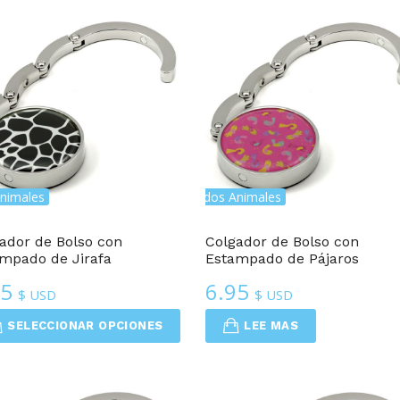
nimales
Colgadores De Bolso Con Estampados Animales
Colgadores De Bolso Con E
ador de Bolso con
Colgador de Bolso con
mpado de Jirafa
Estampado de Pájaros
95
6.95
$ USD
$ USD
SELECCIONAR OPCIONES
LEE MAS