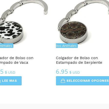
nimales
Colgadores De Bolso Con Estampados Animales
Colgadores De Bolso Con E
ador de Bolso con
Colgador de Bolso con
ampado de Vaca
Estampado de Serpiente
95
6.95
$ USD
$ USD
LEE MAS
SELECCIONAR OPCIONES