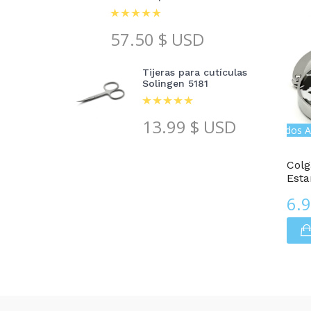
57.50
$ USD
Tijeras para cutículas
Solingen 5181
13.99
$ USD
Colgadores De Bolso Con Estampados A
Colg
Est
6.