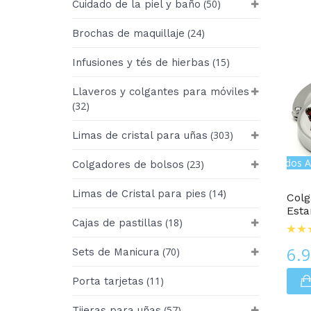
(50)
Cuidado de la piel y baño
(24)
Brochas de maquillaje
(15)
Infusiones y tés de hierbas
Llaveros y colgantes para móviles
(32)
(303)
Limas de cristal para uñas
Colgadores De Bolso Con Estampados A
(23)
Colgadores de bolsos
(14)
Limas de Cristal para pies
Colg
Est
(18)
Cajas de pastillas
6.
(70)
Sets de Manicura
(11)
Porta tarjetas
(57)
Tijeras para uñas