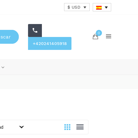
$ USD
0
scar
+420241405918
s