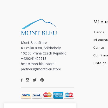
Mi cu
Tienda
Mi cuent
Mont Bleu Store
K Lesíku 89/8, Štěrboholy
Carrito
102 00 Praha Czech Republic
Confirma
+420241405918
Lista de
help@montbleu.store
partners@montbleu.store