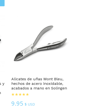
s
Alicates de uñas Mont Bleu,
s y
hechos de acero inoxidable,
acabados a mano en Solingen
n
9.95
$ USD