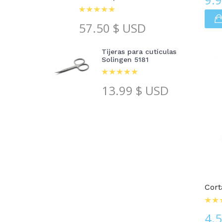
57.50
$ USD
Tijeras para cutículas
Solingen 5181
13.99
$ USD
Cortauñas
Cor
4.