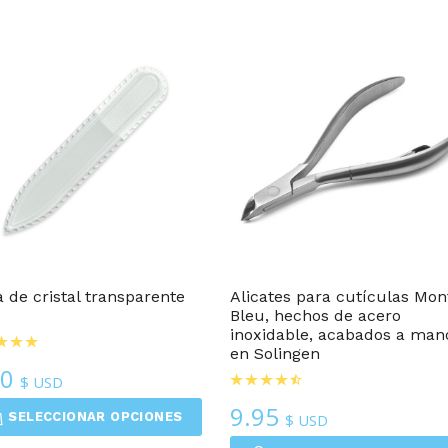
Alicates Y Alicates Para Cutículas
Cuidado De Uñas
 de cristal transparente
Alicates para cutículas Mon
Bleu, hechos de acero
inoxidable, acabados a man
en Solingen
50
$ USD
9.95
SELECCIONAR OPCIONES
$ USD