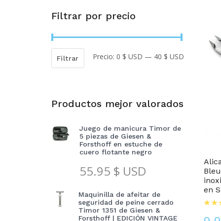
Filtrar por precio
Precio:
0 $ USD
—
40 $ USD
Precio
Precio
Filtrar
mínimo
máximo
Productos mejor valorados
Juego de manicura Timor de
5 piezas de Giesen &
Alicates Y Alicates Para Cutículas
Forsthoff en estuche de
cuero flotante negro
Alic
55.95
$ USD
Bleu
inox
en S
Maquinilla de afeitar de
seguridad de peine cerrado
Timor 1351 de Giesen &
9.
Forsthoff | EDICIÓN VINTAGE