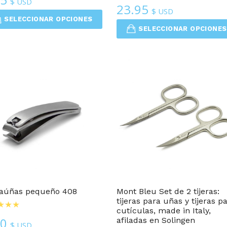
$ USD
23.95
$ USD
SELECCIONAR OPCIONES
SELECCIONAR OPCIONES
Cuidado De Uñas
Cuidado De Uñas
taúñas pequeño 408
Mont Bleu Set de 2 tijeras:
tijeras para uñas y tijeras p
cutículas, made in Italy,
50
afiladas en Solingen
$ USD