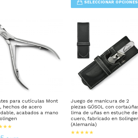
SELECCIONAR OPCIONES
Conjuntos De Manicura Y Pedicura
Alicates Y Alicates Para Uña
ates para cutículas Mont
Juego de manicura de 2
, hechos de acero
piezas GÖSOL con cortaúña
idable, acabados a mano
lima de uñas en estuche de
olingen
cuero, fabricado en Solinge
(Alemania)
95