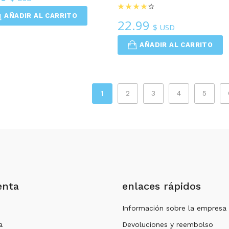
AÑADIR AL CARRITO
22.99
$ USD
AÑADIR AL CARRITO
1
2
3
4
5
enta
enlaces rápidos
Información sobre la empresa
a
Devoluciones y reembolso