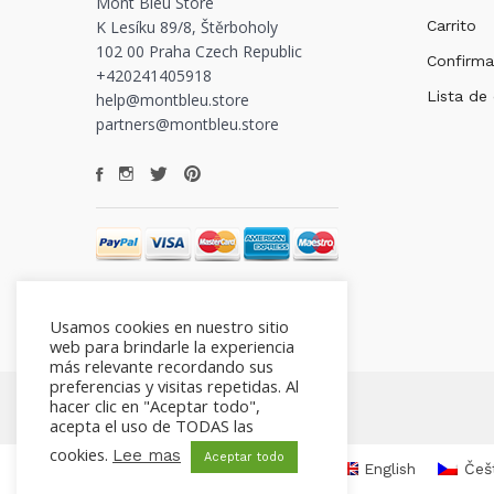
Mont Bleu Store
K Lesíku 89/8, Štěrboholy
Carrito
102 00 Praha Czech Republic
Confirma
+420241405918
Lista de
help@montbleu.store
partners@montbleu.store
Usamos cookies en nuestro sitio
web para brindarle la experiencia
más relevante recordando sus
preferencias y visitas repetidas. Al
hacer clic en "Aceptar todo",
acepta el uso de TODAS las
cookies.
Lee mas
Aceptar todo
English
Češ