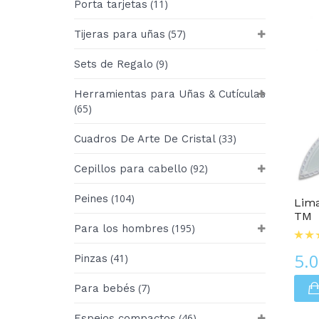
(11)
Porta tarjetas
(57)
Tijeras para uñas
(9)
Sets de Regalo
Herramientas para Uñas & Cutículas
(65)
(33)
Cuadros De Arte De Cristal
Cuidado De Uñas
(92)
Cepillos para cabello
(104)
Peines
Lima
TM
(195)
Para los hombres
5.
(41)
Pinzas
(7)
Para bebés
(46)
Espejos compactos