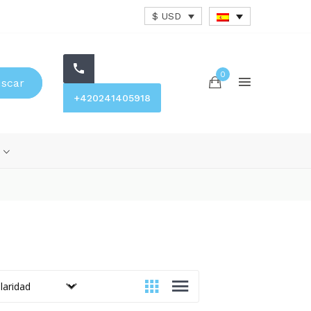
$ USD
0
scar
+420241405918
s