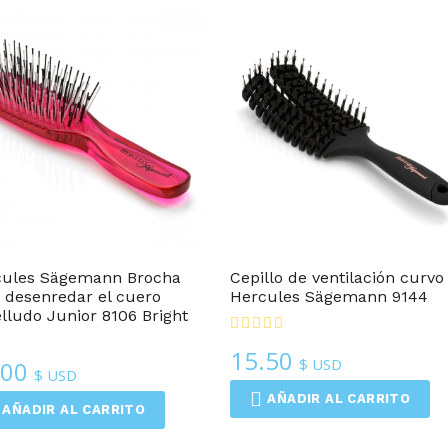
Cepillos Para Cabello
Cepillos Para Cabello
cules Sägemann Brocha
Cepillo de ventilación curvo
 desenredar el cuero
Hercules Sägemann 9144
lludo Junior 8106 Bright
15.50
$ USD
.00
$ USD
AÑADIR AL CARRITO
AÑADIR AL CARRITO