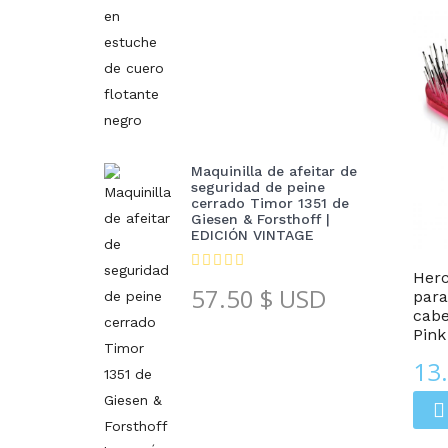
Maquinilla de afeitar de
seguridad de peine
cerrado Timor 1351 de
Giesen & Forsthoff |
Cepillos Para Cabello
EDICIÓN VINTAGE
Her
57.50
$ USD
para
cabe
Pink
13