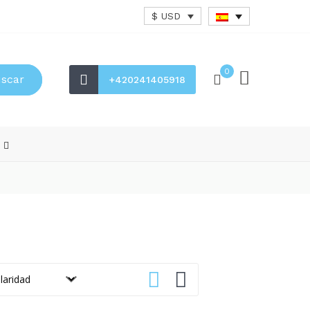
$ USD
0
scar
+420241405918
s