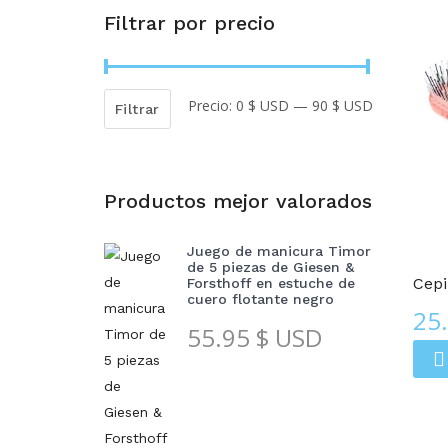
Filtrar por precio
Precio:
0 $ USD
—
90 $ USD
Precio
Precio
Filtrar
mínimo
máximo
Productos mejor valorados
Cepillos Para Cabello
Juego de manicura Timor
de 5 piezas de Giesen &
Cepi
Forsthoff en estuche de
cuero flotante negro
25
55.95
$ USD