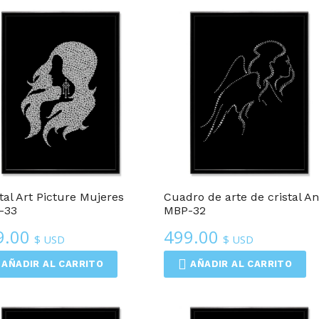
popularidad
Cuadros De Arte De Cristal
Cuadros De Arte De Cristal
tal Art Picture Mujeres
Cuadro de arte de cristal An
-33
MBP-32
9.00
499.00
$ USD
$ USD
AÑADIR AL CARRITO
AÑADIR AL CARRITO