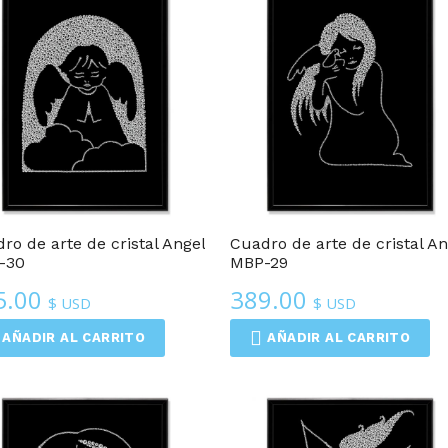
Cuadros De Arte De Cristal
Cuadros De Arte De Cristal
ro de arte de cristal Angel
Cuadro de arte de cristal An
-30
MBP-29
5.00
389.00
$ USD
$ USD
AÑADIR AL CARRITO
AÑADIR AL CARRITO