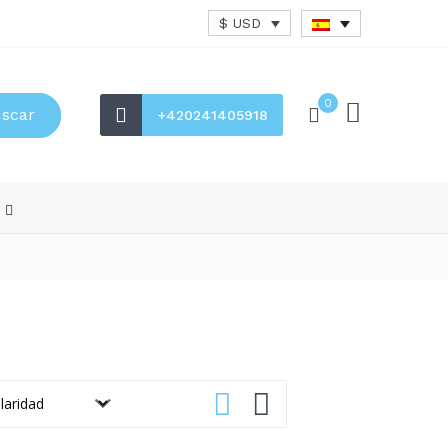
$ USD
0
scar
+420241405918
s