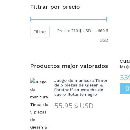
Filtrar por precio
Precio:
210 $ USD
—
660 $
Precio
Precio
Filtrar
USD
mínimo
máximo
Cuadros De Arte De Cristal
Cuad
Productos mejor valorados
Muj
33
Juego de manicura Timor
de 5 piezas de Giesen &
Forsthoff en estuche de
cuero flotante negro
55.95
$ USD