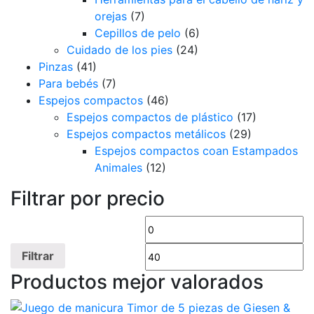
orejas
(7)
Cepillos de pelo
(6)
Cuidado de los pies
(24)
Pinzas
(41)
Para bebés
(7)
Espejos compactos
(46)
Espejos compactos de plástico
(17)
Espejos compactos metálicos
(29)
Espejos compactos coan Estampados
Animales
(12)
Filtrar por precio
Precio
Pr
mínimo
m
Filtrar
Productos mejor valorados