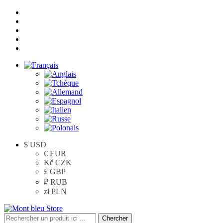
$ USD
€ EUR
Kč CZK
£ GBP
₽ RUB
zł PLN
Chercher