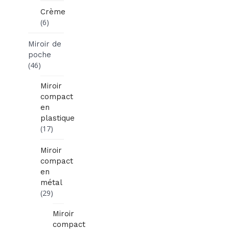
Crème
(6)
Miroir de
poche
(46)
Miroir
compact
en
plastique
(17)
Miroir
compact
en
métal
(29)
Miroir
compact