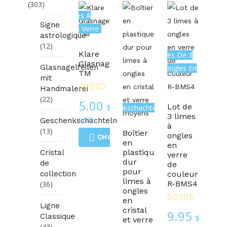
(303)
Les Limes À
Signe
Ongles En Verre
astrologique
(12)
Klare
Ensembles De 3
Glasnagelfeile
Glasnagelfeilen
Limes À Ongles En
TM
mit
Verre
Handmalerei
(22)
5.00
Lot de
$
Geschenkschachteln
3 limes
USD
Geschenkschachteln
à
(13)
Boîtier
ongles
CHOIX DES OPTIONS
en
en
plastique
Cristal
verre
dur
de
de
pour
collection
couleur
limes à
R-BMS4
(36)
ongles
en
Ligne
cristal
9.95
Classique
$
et verre
(43)