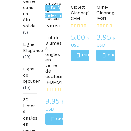
verre
Violett
Mini-
dans
Ensembles De 3
Glasnagelfeile
Glasnagelfeile
un
Limes À Ongles En
C-M
R-S1
étui
Verre
solide
(8)
5.00
3.95
Lot de
$
$
3 limes
Ligne
USD
USD
à
Élégance
ongles
CHOIX DES OPTIONS
CHOIX DES
(29)
en
verre
Ligne
de
de
couleur
bijoutier
R-BMS1
(15)
9.95
3D-
$
Limes
USD
à
ongles
CHOIX DES OPTIONS
en
verre