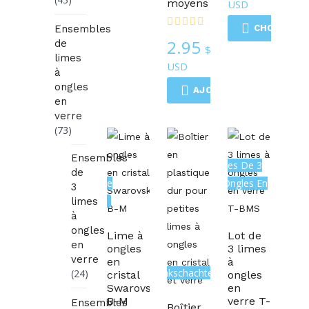
moyens
USD
Ensembles
CHOIX DES
2.95
de
$
limes
USD
à
ongles
AJOUTER AU CHARIOT
en
verre
(73)
Ensembles
Ensembles De 3
de
Cristal De
Limes À Ongles En
3
Collection
Verre
limes
à
ongles
Lime à
Lot de
en
ongles
3 limes
verre
en
à
Geschenkschachteln
(24)
cristal
ongles
Swarovski
en
B-M
verre T-
Ensembles
Boîtier