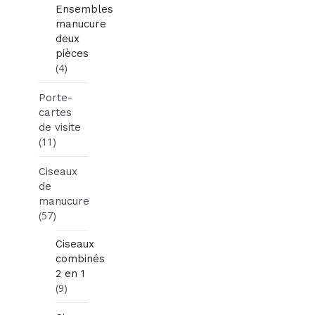
Ensembles
manucure
deux
pièces
(4)
Porte-
cartes
de visite
(11)
Ciseaux
de
manucure
(57)
Ciseaux
combinés
2 en 1
(9)