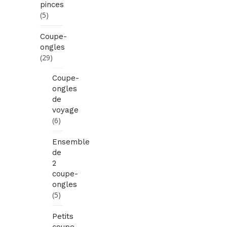
pinces
(5)
Coupe-
ongles
(29)
Coupe-
ongles
de
voyage
(6)
Ensemble
de
2
coupe-
ongles
(5)
Petits
coupe-