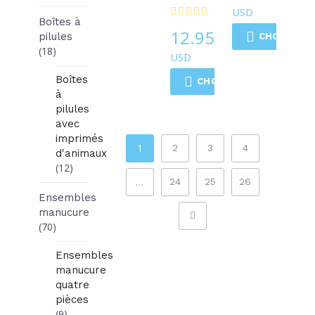
USD
Boîtes à
12.95
pilules
CHOIX DES
$
(18)
USD
Boîtes
CHOIX DES OPTIONS
à
pilules
avec
imprimés
1
2
3
4
d'animaux
(12)
…
24
25
26
Ensembles
manucure
(70)
Ensembles
manucure
quatre
pièces
(9)