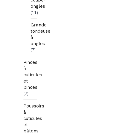
ongles
(11)
Grande
tondeuse
à
ongles
(7)
Pinces
à
cuticules
et
pinces
(7)
Poussoirs
à
cuticules
et
bâtons