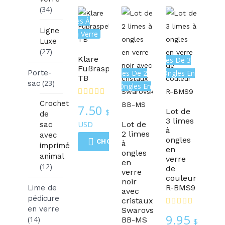
(34)
Les Limes À
Ligne
Ongles En Verre
Luxe
(27)
Klare
Ensembles De 3
Fußraspel
Porte-
Ensembles De 2
Limes À Ongles En
TB
(23)
sac
Limes À Ongles En
Verre
Verre
Crochet
7.50
Lot de
$
de
3 limes
USD
Lot de
sac
à
2 limes
avec
ongles
CHOIX DES OPTIONS
à
imprimé
en
ongles
animal
verre
en
(12)
de
verre
couleur
noir
R-BMS9
Lime de
avec
pédicure
cristaux
en verre
Swarovski
9.95
(14)
BB-MS
$