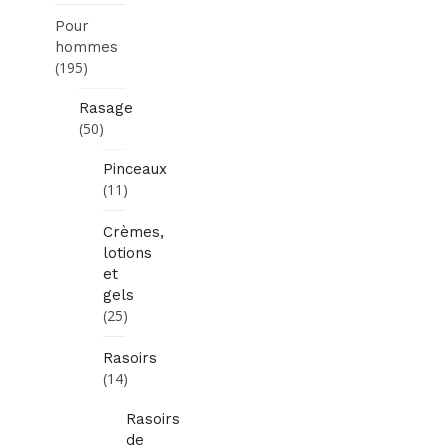
Pour
hommes
(195)
Rasage
(50)
Pinceaux
(11)
Crèmes,
lotions
et
gels
(25)
Rasoirs
(14)
Rasoirs
de