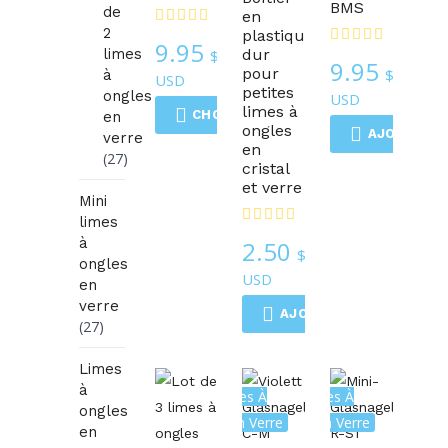
BMS
de
en
2
plastique
9.95
limes
dur
$
9.95
pour
$
à
USD
petites
ongles
USD
limes à
CHOIX DES OPTIONS
en
ongles
AJOUTER A
verre
en
(27)
cristal
et verre
Mini
limes
à
2.50
$
ongles
USD
en
verre
AJOUTER AU CHARIOT
(27)
Limes
à
Les Limes À
Les Limes À
ongles
Ongles En Verre
Ongles En Verre
en