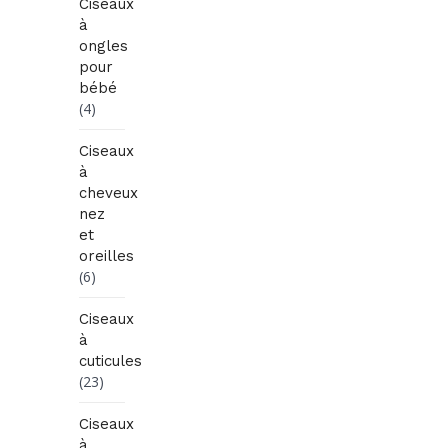
Ciseaux
à
ongles
pour
bébé
(4)
Ciseaux
à
cheveux
nez
et
oreilles
(6)
Ciseaux
à
cuticules
(23)
Ciseaux
à