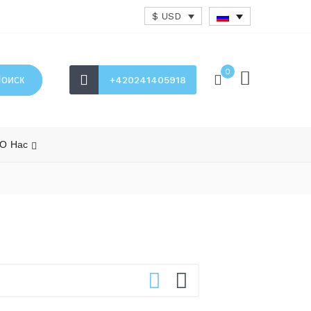
$ USD
0
оиск
+420241405918
О Нас