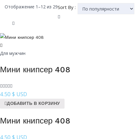
Сортировка:
Отображение 1–12 из 29
Sort By :
по
популярности
Для мужчин
Мини книпсер 408
4.50
$ USD
ДОБАВИТЬ В КОРЗИНУ
Мини книпсер 408
4.50
$ USD