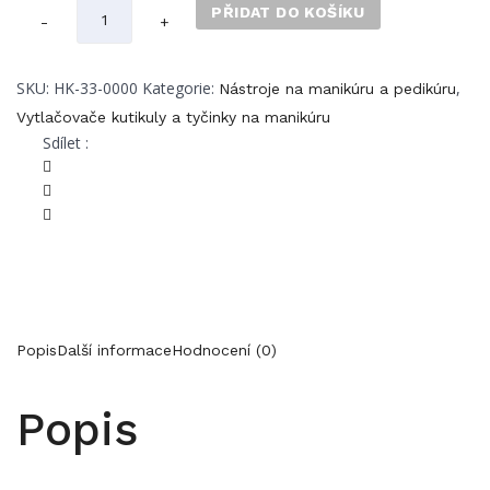
Hans
PŘIDAT DO KOŠÍKU
-
+
Kniebes
Hoof
SKU:
HK-33-0000
Kategorie:
,
Nástroje na manikúru a pedikúru
Stick
Vytlačovače kutikuly a tyčinky na manikúru
s
Sdílet :
gumovým
zakončením
pro
manikúru,
originální
roh,
vyrobený
v
Popis
Další informace
Hodnocení (0)
Německu
quantity
Popis