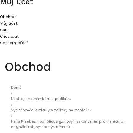
Můj účet
Obchod
Můj účet
Cart
Checkout
Seznam přání
Obchod
Domů
/
Nástroje na manikúru a pedikúru
/
Vytlačovače kutikuly a tyčinky na manikúru
/
Hans Kniebes Hoof Stick s gumovým zakončením pro manikúru,
originální roh, vyrobený v Německu