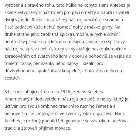
Vyrobená z pravého rohu, tato hůlka na kopyto Hans Kniebes je
skvěle vytvořeným nástrojem pro péči o nehty a nabízí uživateli
dvojí výhodu. Ruční soustružený nástroj umožňuje snadné a
čisté zatlačení kůže nehtů pomocí nohy z měkké gumy. Na
druhé straně jeho zaoblená špička umožňuje rychlé čištění
nehtů díky přesnému a lehkému designu. Jedná se o špičkový
nástroj na úpravu nehtů, který se vyznačuje bezkonkurenčním
zpracováním od světového lídra v oboru a pohodlně se vejde do
toaletní tašky, peněženky nebo kapsy – ideální pro
důvěryhodného společníka v koupelně, ať už doma nebo na
cestách.
S historií sahající až do roku 1926 je Hans Kniebes
renomovaným dodavatelem nástrojů pro péči o nehty, který je
uctíván pro svou kombinaci tradičního ručního řemesla s
nejnovějšími technologiemi ve svém výrobním procesu. Hans
Kniebes je rodinný podnik třetí generace se závazkem udržovat
tradici a zároveň přijímat inovace.