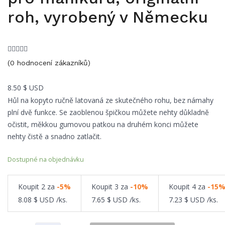
roh, vyrobený v Německu
(
0
hodnocení zákazníků)
8.50
$ USD
Hůl na kopyto ručně latovaná ze skutečného rohu, bez námahy
plní dvě funkce. Se zaoblenou špičkou můžete nehty důkladně
očistit, měkkou gumovou patkou na druhém konci můžete
nehty čistě a snadno zatlačit.
Dostupné na objednávku
Koupit
2
za
-5%
Koupit
3
za
-10%
Koupit
4
za
-15
8.08
$ USD
/ks.
7.65
$ USD
/ks.
7.23
$ USD
/ks.