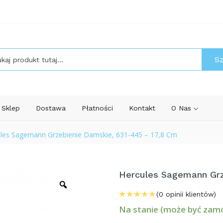
S
Sklep
Dostawa
Płatności
Kontakt
O Nas
les Sagemann Grzebienie Damskie, 631-445 – 17,8 Cm
Hercules Sagemann Grz
(
0
opinii klientów)
Na stanie (może być zam