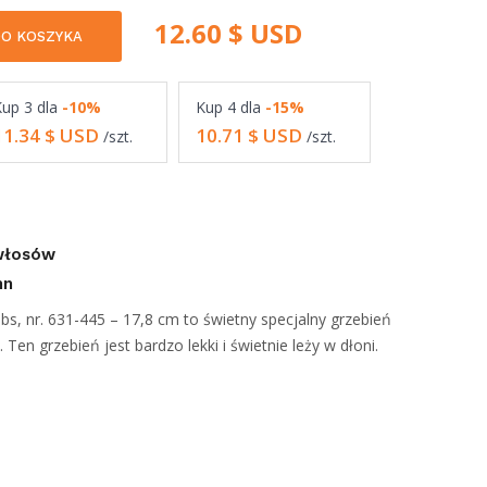
12.60
$ USD
O KOSZYKA
Kup
3
dla
-10%
Kup
4
dla
-15%
11.34
$ USD
10.71
$ USD
/szt.
/szt.
 włosów
nn
, nr. 631-445 – 17,8 cm to świetny specjalny grzebień
Ten grzebień jest bardzo lekki i świetnie leży w dłoni.