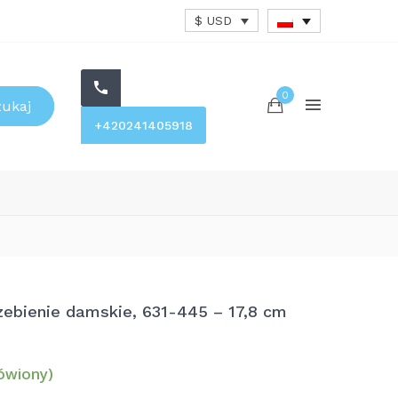
$ USD
0
zukaj
+420241405918
ebienie damskie, 631-445 – 17,8 cm
ówiony)