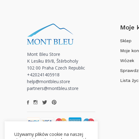
Moje 
Sklep
Moje kon
Mont Bleu Store
K Lesíku 89/8, Štěrboholy
Wózek
102 00 Praha Czech Republic
Sprawdz
+420241405918
Lista ży
help@montbleu.store
partners@montbleu.store
Używamy plików cookie na naszej