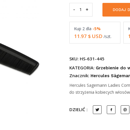
-
Hercules
+
DODAJ D
Sagemann
Grzebienie
Kup
2
dla
-5%
damskie,
11.97
$ USD
/szt.
631-
445
-
SKU:
HS-631-445
17,8
KATEGORIA:
Grzebienie do
cm
Znacznik:
Hercules Sägema
quantity
Hercules Sagemann Ladies Combs
do strzyżenia kobiecych włosów. 
DZIELIĆ :