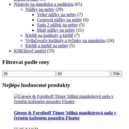
Nástroje na manikúru a pedikúru
(65)
Nůžky na nehty
(29)
Velké nůžky na nehty
(7)
Cestovní nůžky na nehty
(6)
Sada 2 nůžek na nehty
(5)
Malé nůžky na nehty
(11)
Kleště na kutikuly a kleště
(7)
Vytlačovače kutikuly a tyčinky na manikúru
(24)
Kleště a kleště na nehty
(5)
Křišťálové umění
(33)
Filtrovat podle ceny
Minimální
Maximální
Filtr
cena
cena
Nejlépe hodnocené produkty
Giesen & Forsthoff Timor 5dílná manikúrová sada v
černém koženém pouzdru Floater