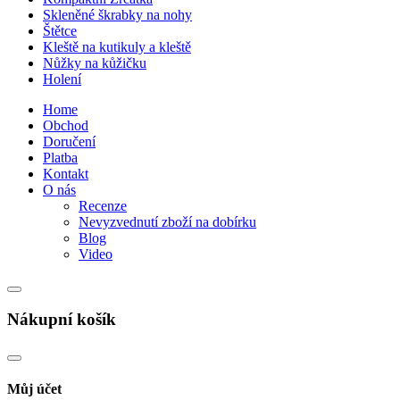
Skleněné škrabky na nohy
Štětce
Kleště na kutikuly a kleště
Nůžky na kůžičku
Holení
Home
Obchod
Doručení
Platba
Kontakt
O nás
Recenze
Nevyzvednutí zboží na dobírku
Blog
Video
Nákupní košík
Můj účet