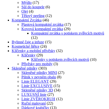
Mýdlo
(17)
Sůl do koupele
(6)
Olej
(4)
Tělový peeling
(12)
Kompaktní Zrcátka
(46)
Plastová kompaktní zrcátka
(17)
Kovová kompaktní zrcátka
(29)
Kompaktní zrcátka s potiskem zvířecích motivů
(12)
Bylinné čaje a infuze
(15)
Kosmetické štětce
(24)
Klíčenky a mobilní přívěsky
(32)
Klíčenky
(29)
Klíčenky s potiskem zvířecích motivů
(10)
Přívěsky pro mobily
(3)
Skleněné pilníky
(303)
Skleněné pilníky MINI
(27)
Pilnik v pevném obalu
(8)
Linie ELEGANT
(29)
Linie EXCLUSIVE
(15)
Skleněné pilníky 3D
(34)
LUXUSNÍ linie
(27)
Linie ZVĚROKRUH
(12)
Ruční malovaní
(22)
Dárkové krabičky
(13)