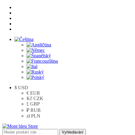
$ USD
€ EUR
Kč CZK
£ GBP
₽ RUB
zł PLN
Vyhledávání