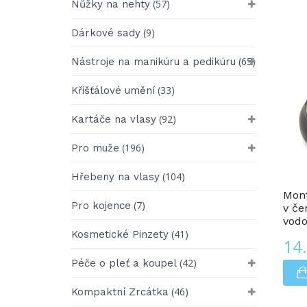
(57)
Nůžky na nehty
(9)
Dárkové sady
(65)
Nástroje na manikúru a pedikúru
(33)
Křišťálové umění
(92)
Kartáče na vlasy
(196)
Pro muže
Krabičky Na Pilulky
(104)
Hřebeny na vlasy
Mont
(7)
Pro kojence
v če
vodo
(41)
Kosmetické Pinzety
14
(42)
Péče o pleť a koupel
(46)
Kompaktní Zrcátka