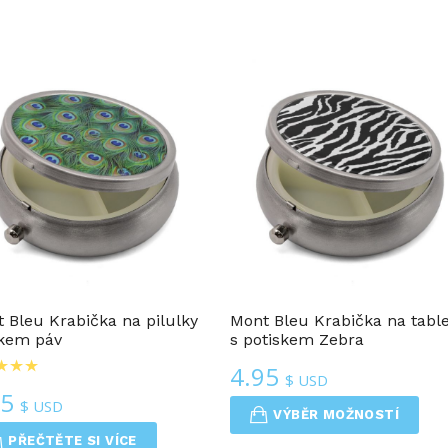
Krabičky Na Pilulky
Krabičky Na Pilulky
 Bleu Krabička na pilulky
Mont Bleu Krabička na table
skem páv
s potiskem Zebra
4.95
$ USD
95
$ USD
VÝBĚR MOŽNOSTÍ
PŘEČTĚTE SI VÍCE