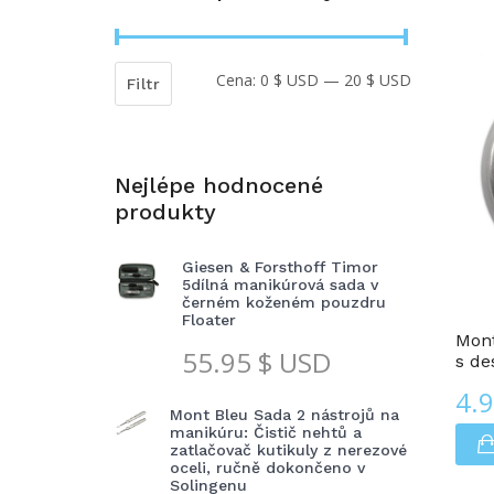
Cena:
0 $ USD
—
20 $ USD
Minimální
Maximální
Filtr
cena
cena
Nejlépe hodnocené
produkty
Giesen & Forsthoff Timor
Krabičky Na Pilulky
5dílná manikúrová sada v
černém koženém pouzdru
Floater
Mont
55.95
$ USD
s de
4.
Mont Bleu Sada 2 nástrojů na
manikúru: Čistič nehtů a
zatlačovač kutikuly z nerezové
oceli, ručně dokončeno v
Solingenu