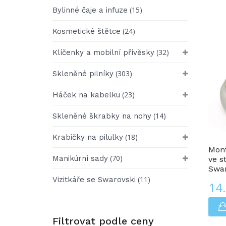
(15)
Bylinné čaje a infuze
(24)
Kosmetické štětce
(32)
Klíčenky a mobilní přívěsky
(303)
Skleněné pilníky
(23)
Háček na kabelku
(14)
Skleněné škrabky na nohy
Krabičky Na Pilulky
(18)
Krabičky na pilulky
Mont
(70)
Manikúrní sady
ve s
Swar
(11)
Vizitkáře se Swarovski
14
Filtrovat podle ceny