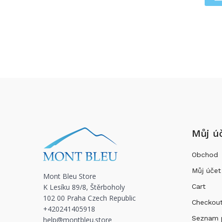
Můj ú
Obchod
Můj účet
Mont Bleu Store
K Lesíku 89/8, Štěrboholy
Cart
102 00 Praha Czech Republic
Checkou
+420241405918
Seznam 
help@montbleu.store