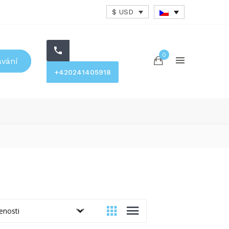
$ USD
0
ávání
+420241405918