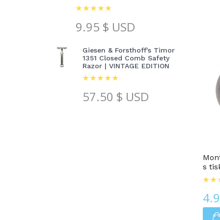
9.95
$ USD
Giesen & Forsthoff's Timor
1351 Closed Comb Safety
Razor | VINTAGE EDITION
57.50
$ USD
Krabičky Na Pilulky
Mont
s ti
4.