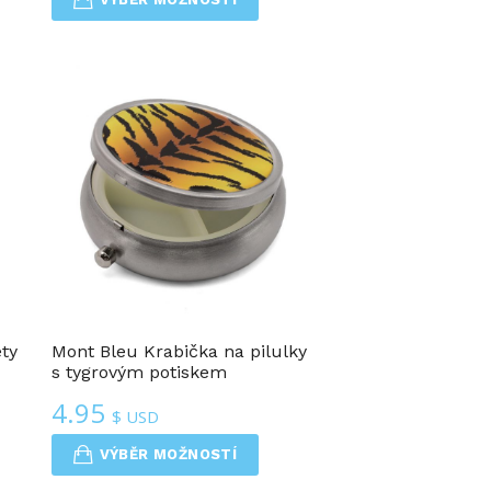
ty
Mont Bleu Krabička na pilulky
s tygrovým potiskem
4.95
$ USD
VÝBĚR MOŽNOSTÍ