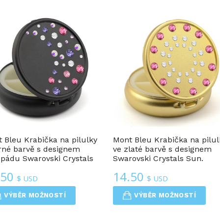
oblíbenosti
Krabičky Na Pilulky
Krabičky Na Pilulky
 Bleu Krabička na pilulky
Mont Bleu Krabička na pilul
rné barvě s designem
ve zlaté barvě s designem
pádu Swarovski Crystals
Swarovski Crystals Sun.
.50
14.50
$ USD
$ USD
VÝBĚR MOŽNOSTÍ
VÝBĚR MOŽNOSTÍ