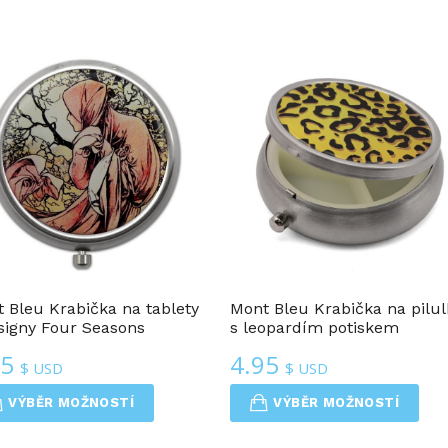
Krabičky Na Pilulky
Krabičky Na Pilulky
 Bleu Krabička na tablety
Mont Bleu Krabička na pilul
signy Four Seasons
s leopardím potiskem
95
4.95
$ USD
$ USD
VÝBĚR MOŽNOSTÍ
VÝBĚR MOŽNOSTÍ