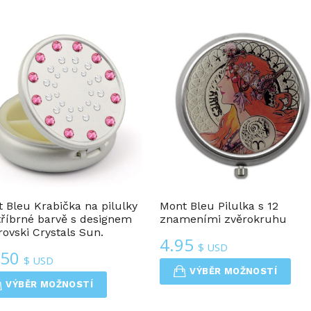
Krabičky Na Pilulky
Krabičky Na Pilulky
 Bleu Krabička na pilulky
Mont Bleu Pilulka s 12
tříbrné barvě s designem
znameními zvěrokruhu
ovski Crystals Sun.
4.95
$ USD
.50
$ USD
VÝBĚR MOŽNOSTÍ
VÝBĚR MOŽNOSTÍ