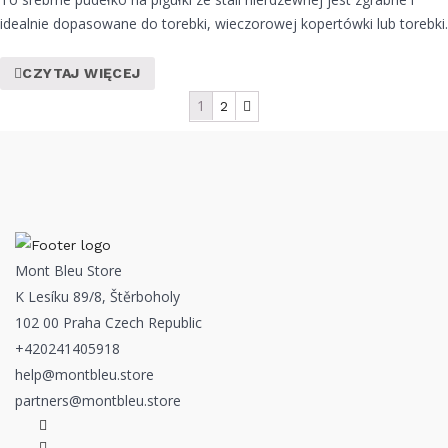
idealnie dopasowane do torebki, wieczorowej kopertówki lub torebki.
CZYTAJ WIĘCEJ
1
2
Mont Bleu Store
K Lesíku 89/8, Štěrboholy
102 00 Praha Czech Republic
+420241405918
help@montbleu.store
partners@montbleu.store