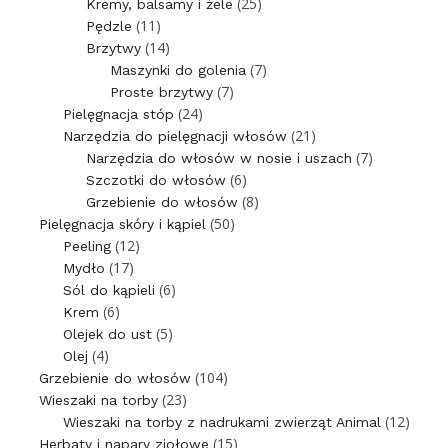
(25)
Kremy, balsamy i żele
(11)
Pędzle
(14)
Brzytwy
(7)
Maszynki do golenia
(7)
Proste brzytwy
(24)
Pielęgnacja stóp
(21)
Narzędzia do pielęgnacji włosów
(7)
Narzędzia do włosów w nosie i uszach
(6)
Szczotki do włosów
(8)
Grzebienie do włosów
(50)
Pielęgnacja skóry i kąpiel
(12)
Peeling
(17)
Mydło
(6)
Sól do kąpieli
(6)
Krem
(5)
Olejek do ust
(4)
Olej
(104)
Grzebienie do włosów
(23)
Wieszaki na torby
(12)
Wieszaki na torby z nadrukami zwierząt Animal
(15)
Herbaty i napary ziołowe