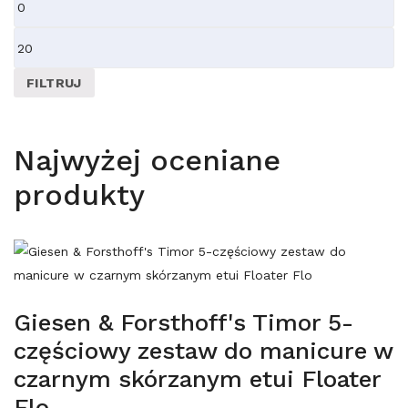
Cena
min
Cena
max
FILTRUJ
Najwyżej oceniane
produkty
Giesen & Forsthoff's Timor 5-
częściowy zestaw do manicure w
czarnym skórzanym etui Floater
Flo