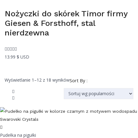
Nożyczki do skórek Timor firmy
Giesen & Forsthoff, stal
nierdzewna
13.99
$ USD
Posortowane
Wyświetlanie 1–12 z 18 wyników
Sort By :
według
popularności
Pudełka na pigułki