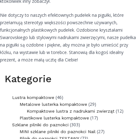
ktokolwiek inny zobaczył.
Nie dotyczy to naszych efektownych pudełek na pigułki, które
przełamują stereotyp większości powszechnie używanych,
funkcjonalnych plastikowych pudełek. Ozdobione kryształami
Swarovskiego lub stylowymi nadrukami zwierzęcymi, nasze pudełka
na pigułki są ozdobne i piękne, aby można je było umieścić przy
łóżku, na wystawie lub w torebce. Stanowią dla kogoś idealny
prezent, a może małą ucztę dla Ciebie!
Kategorie
(46)
Lustra kompaktowe
(29)
Metalowe lusterka kompaktowe
(12)
Kompaktowe lustra z nadrukami zwierząt
(17)
Plastikowe lusterka kompaktowe
(303)
Szklane pilniki do paznokci
(27)
MINI szklane pilniki do paznokci Nail
(73)
Pilnik do paznokci ZESTAWY