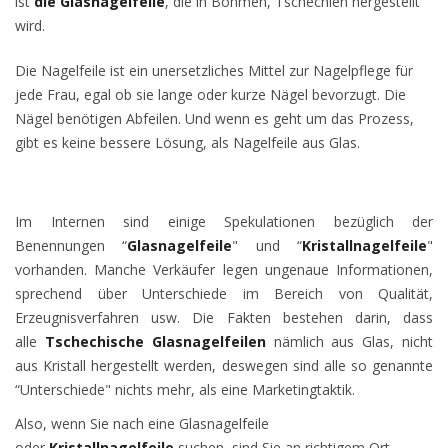
ist
die Glasnagelfeile
, die in Böhmen, Tschechien hergestellt
wird.
Die Nagelfeile ist ein unersetzliches Mittel zur Nagelpflege für
jede Frau, egal ob sie lange oder kurze Nägel bevorzugt. Die
Nägel benötigen Abfeilen. Und wenn es geht um das Prozess,
gibt es keine bessere Lösung, als Nagelfeile aus Glas.
Im Internen sind einige Spekulationen bezüglich der
Benennungen “
Glasnagelfeile
" und “
Kristallnagelfeile
"
vorhanden. Manche Verkäufer legen ungenaue Informationen,
sprechend über Unterschiede im Bereich von Qualität,
Erzeugnisverfahren usw. Die Fakten bestehen darin, dass
alle
Tschechische Glasnagelfeilen
nämlich aus Glas, nicht
aus Kristall hergestellt werden, deswegen sind alle so genannte
“Unterschiede" nichts mehr, als eine Marketingtaktik.
Also, wenn Sie nach eine Glasnagelfeile
oder
Kristallnagelfeile
suchen, sind Sie an richtigem Ort.