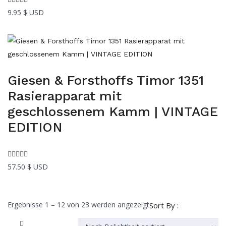
9.95
$ USD
Giesen & Forsthoffs Timor 1351
Rasierapparat mit
geschlossenem Kamm | VINTAGE
EDITION
57.50
$ USD
Nach
Ergebnisse 1 – 12 von 23 werden angezeigt
Sort By :
Beliebtheit