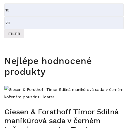
Minimální
cena
Maximální
cena
FILTR
Nejlépe hodnocené
produkty
Giesen & Forsthoff Timor 5dílná
manikúrová sada v černém