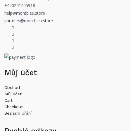
+420241405918
help@montbleu.store
partners@montbleu.store
Můj účet
Obchod
Můj účet
Cart
Checkout
Seznam přání
Rychlé odkazy