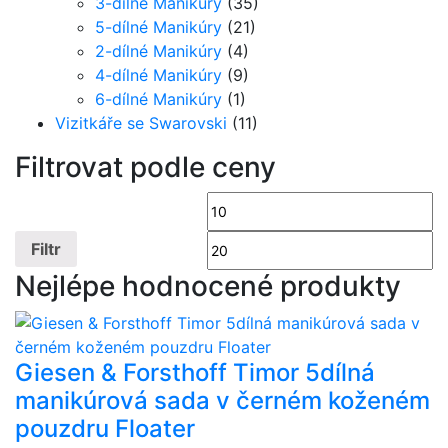
3-dílné Manikúry
(35)
5-dílné Manikúry
(21)
2-dílné Manikúry
(4)
4-dílné Manikúry
(9)
6-dílné Manikúry
(1)
Vizitkáře se Swarovski
(11)
Filtrovat podle ceny
Minimální
Ma
cena
ce
Filtr
Nejlépe hodnocené produkty
Giesen & Forsthoff Timor 5dílná
manikúrová sada v černém koženém
pouzdru Floater