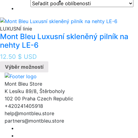
LUXUSNÍ linie
Mont Bleu Luxusní skleněný pilník na
nehty LE-6
12.50
$ USD
Výběr možností
Mont Bleu Store
K Lesíku 89/8, Štěrboholy
102 00 Praha Czech Republic
+420241405918
help@montbleu.store
partners@montbleu.store