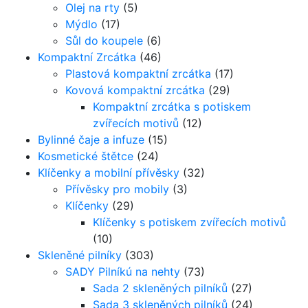
Olej na rty
(5)
Mýdlo
(17)
Sůl do koupele
(6)
Kompaktní Zrcátka
(46)
Plastová kompaktní zrcátka
(17)
Kovová kompaktní zrcátka
(29)
Kompaktní zrcátka s potiskem
zvířecích motivů
(12)
Bylinné čaje a infuze
(15)
Kosmetické štětce
(24)
Klíčenky a mobilní přívěsky
(32)
Přívěsky pro mobily
(3)
Klíčenky
(29)
Klíčenky s potiskem zvířecích motivů
(10)
Skleněné pilníky
(303)
SADY Pilníkú na nehty
(73)
Sada 2 skleněných pilníků
(27)
Sada 3 skleněných pilníků
(24)