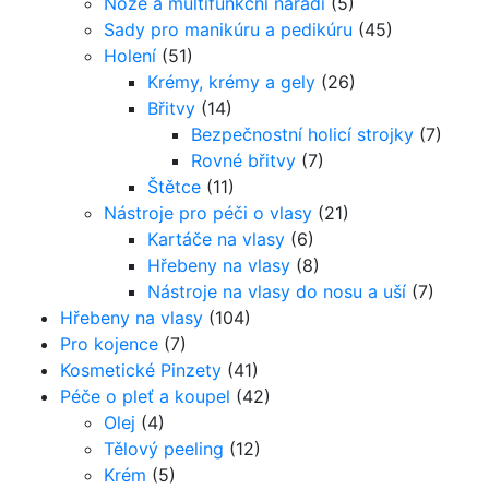
Nože a multifunkční nářadí
(5)
Sady pro manikúru a pedikúru
(45)
Holení
(51)
Krémy, krémy a gely
(26)
Břitvy
(14)
Bezpečnostní holicí strojky
(7)
Rovné břitvy
(7)
Štětce
(11)
Nástroje pro péči o vlasy
(21)
Kartáče na vlasy
(6)
Hřebeny na vlasy
(8)
Nástroje na vlasy do nosu a uší
(7)
Hřebeny na vlasy
(104)
Pro kojence
(7)
Kosmetické Pinzety
(41)
Péče o pleť a koupel
(42)
Olej
(4)
Tělový peeling
(12)
Krém
(5)