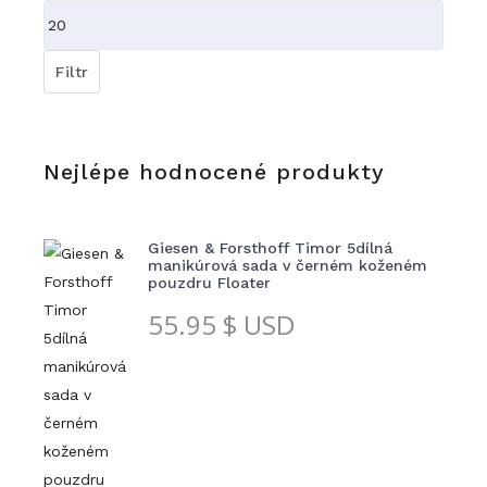
cena
Maximální
cena
Filtr
Nejlépe hodnocené produkty
Giesen & Forsthoff Timor 5dílná
manikúrová sada v černém koženém
pouzdru Floater
55.95
$ USD