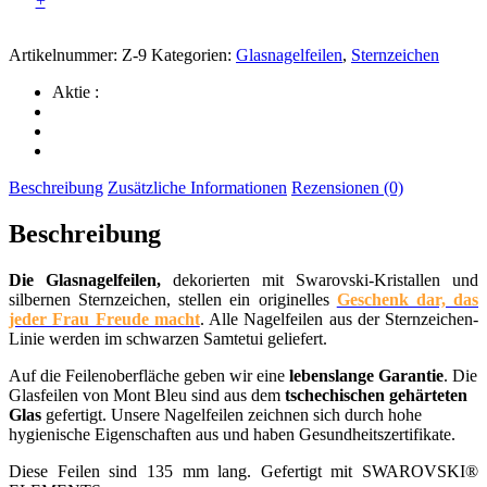
+
Z-
9
quantity
Artikelnummer:
Z-9
Kategorien:
Glasnagelfeilen
,
Sternzeichen
Aktie :
Beschreibung
Zusätzliche Informationen
Rezensionen (0)
Beschreibung
Die Glasnagelfeilen,
dekorierten mit Swarovski-Kristallen und
silbernen Sternzeichen, stellen ein originelles
Geschenk dar, das
jeder Frau Freude macht
. Alle Nagelfeilen aus der Sternzeichen-
Linie werden im schwarzen Samtetui geliefert.
Auf die Feilenoberfläche geben wir eine
lebenslange Garantie
. Die
Glasfeilen von Mont Bleu sind aus dem
tschechischen gehärteten
Glas
gefertigt. Unsere Nagelfeilen zeichnen sich durch hohe
hygienische Eigenschaften aus und haben Gesundheitszertifikate.
Diese Feilen sind 135 mm lang. Gefertigt mit SWAROVSKI®