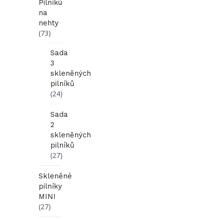
Pilníkú
na
nehty
(73)
Sada
3
skleněných
pilníků
(24)
Sada
2
skleněných
pilníků
(27)
Skleněné
pilníky
MINI
(27)