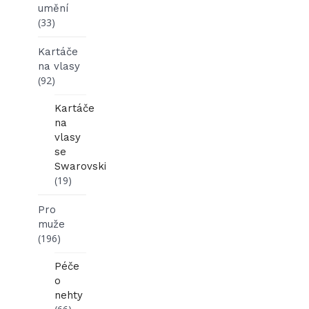
umění
(33)
Kartáče
na vlasy
(92)
Kartáče
na
vlasy
se
Swarovski
(19)
Pro
muže
(196)
Péče
o
nehty