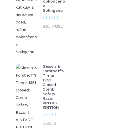
dokončeno
v
Solingenu
9.95
$ USD
Giesen &
Forsthoff's
Timor
1351
Closed
Comb
Safety
Razor |
VINTAGE
EDITION
57.50
$