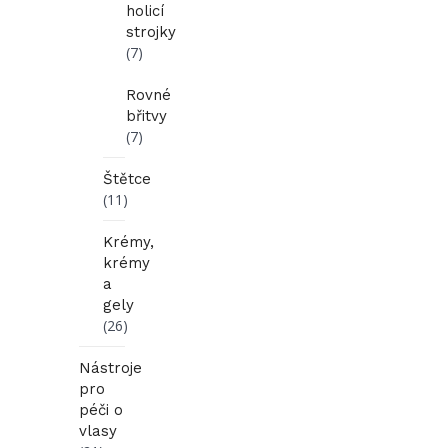
holicí
strojky
(7)
Rovné
břitvy
(7)
Štětce
(11)
Krémy,
krémy
a
gely
(26)
Nástroje
pro
péči o
vlasy