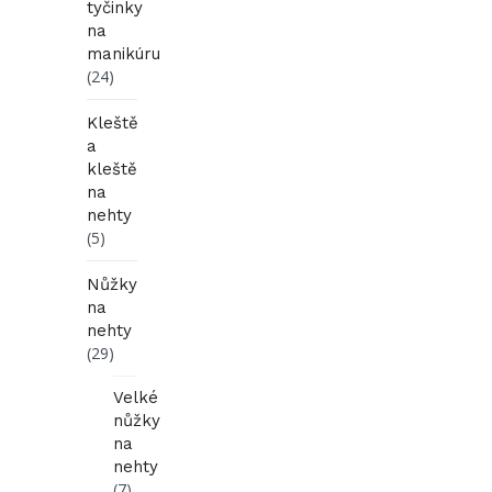
tyčinky
na
manikúru
(24)
Kleště
a
kleště
na
nehty
(5)
Nůžky
na
nehty
(29)
Velké
nůžky
na
nehty
(7)