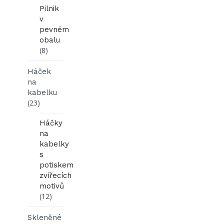
Pilnik
v
pevném
obalu
(8)
Háček
na
kabelku
(23)
Háčky
na
kabelky
s
potiskem
zvířecích
motivů
(12)
Skleněné