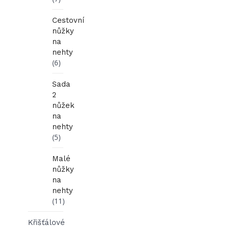
Cestovní
nůžky
na
nehty
(6)
Sada
2
nůžek
na
nehty
(5)
Malé
nůžky
na
nehty
(11)
Křišťálové