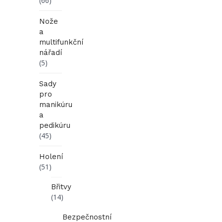
(66)
Nože
a
multifunkční
nářadí
(5)
Sady
pro
manikúru
a
pedikúru
(45)
Holení
(51)
Břitvy
(14)
Bezpečnostní