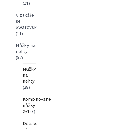
(21)
Vizitkáře
se
Swarovski
(11)
Nůžky na
nehty
(57)
Nůžky
na
nehty
(28)
Kombinované
nůžky
(9)
2v1
Dětské