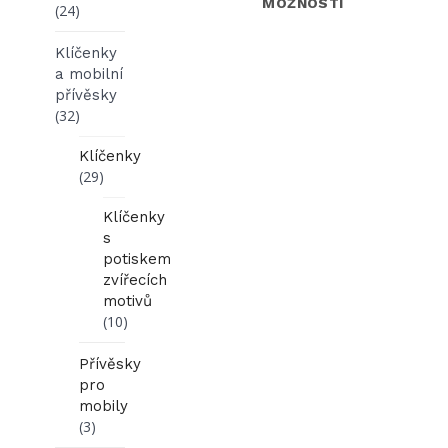
MOŽNOSTÍ
(24)
Klíčenky
a mobilní
přívěsky
(32)
Klíčenky
(29)
Klíčenky
s
potiskem
zvířecích
motivů
(10)
Přívěsky
pro
mobily
(3)