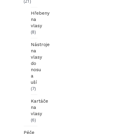
(21)
Hřebeny
na
vlasy
(8)
Nástroje
na
vlasy
do
nosu
a
uší
(7)
Kartáče
na
vlasy
(6)
Péče