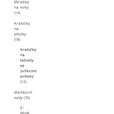
škrabky
na nohy
(14)
Krabičky
na
pilulky
(18)
Krabičky
na
tablety
se
zvířecími
potisky
(12)
Manikúrní
(70)
sady
2-
dílné