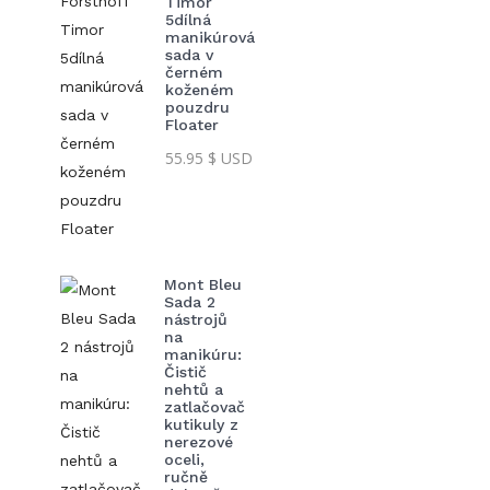
Timor
5dílná
manikúrová
sada v
černém
koženém
pouzdru
Floater
55.95
$ USD
Mont Bleu
Sada 2
nástrojů
na
manikúru:
Čistič
nehtů a
zatlačovač
kutikuly z
nerezové
oceli,
ručně