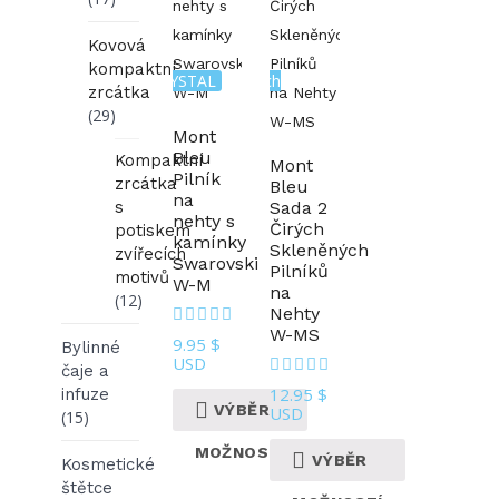
Kovová
Sada 2
kompaktní
Linie KRYSTAL
Skleněných
zrcátka
Pilníků
(29)
Mont
Bleu
Kompaktní
Mont
Pilník
zrcátka
Bleu
na
s
Sada 2
nehty s
Čirých
potiskem
kamínky
Skleněných
zvířecích
Swarovski
Pilníků
motivů
W-M
na
(12)
Nehty
W-MS
9.95
$
Bylinné
USD
čaje a
12.95
$
infuze
VÝBĚR
USD
(15)
MOŽNOSTÍ
VÝBĚR
Kosmetické
štětce