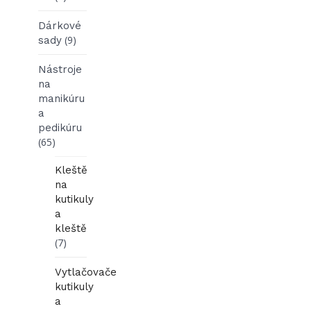
Dárkové
(9)
sady
Nástroje
na
manikúru
a
pedikúru
(65)
Kleště
na
kutikuly
a
kleště
(7)
Vytlačovače
kutikuly
a