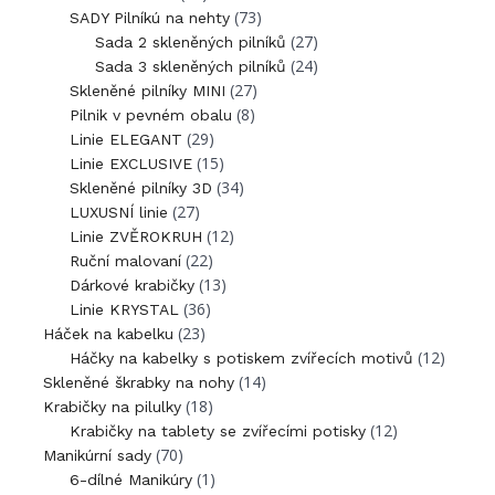
(73)
SADY Pilníkú na nehty
(27)
Sada 2 skleněných pilníků
(24)
Sada 3 skleněných pilníků
(27)
Skleněné pilníky MINI
(8)
Pilnik v pevném obalu
(29)
Linie ELEGANT
(15)
Linie EXCLUSIVE
(34)
Skleněné pilníky 3D
(27)
LUXUSNÍ linie
(12)
Linie ZVĚROKRUH
(22)
Ruční malovaní
(13)
Dárkové krabičky
(36)
Linie KRYSTAL
(23)
Háček na kabelku
(12)
Háčky na kabelky s potiskem zvířecích motivů
(14)
Skleněné škrabky na nohy
(18)
Krabičky na pilulky
(12)
Krabičky na tablety se zvířecími potisky
(70)
Manikúrní sady
(1)
6-dílné Manikúry