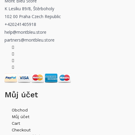
Mont Bleu Store
K Lesíku 89/8, Štěrboholy
102 00 Praha Czech Republic
+420241405918
help@montbleu.store
partners@montbleu.store
Můj účet
Obchod
Můj účet
Cart
Checkout