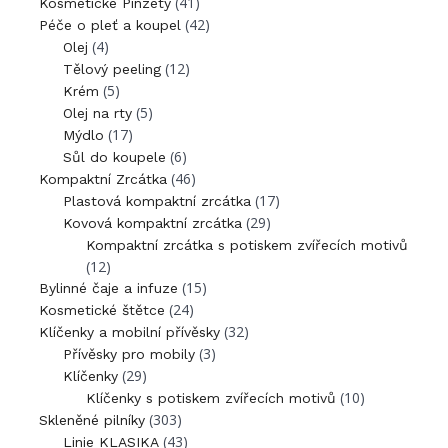
(41)
Kosmetické Pinzety
(42)
Péče o pleť a koupel
(4)
Olej
(12)
Tělový peeling
(5)
Krém
(5)
Olej na rty
(17)
Mýdlo
(6)
Sůl do koupele
(46)
Kompaktní Zrcátka
(17)
Plastová kompaktní zrcátka
(29)
Kovová kompaktní zrcátka
Kompaktní zrcátka s potiskem zvířecích motivů
(12)
(15)
Bylinné čaje a infuze
(24)
Kosmetické štětce
(32)
Klíčenky a mobilní přívěsky
(3)
Přívěsky pro mobily
(29)
Klíčenky
(10)
Klíčenky s potiskem zvířecích motivů
(303)
Skleněné pilníky
(43)
Linie KLASIKA