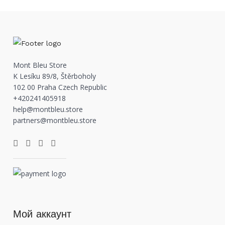
Mont Bleu Store
K Lesíku 89/8, Štěrboholy
102 00 Praha Czech Republic
+420241405918
help@montbleu.store
partners@montbleu.store
Мой аккаунт