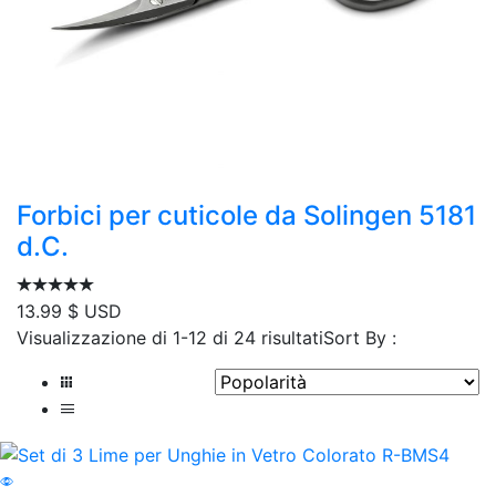
Forbici per cuticole da Solingen 5181
d.C.
13.99
$ USD
Popolarità
Visualizzazione di 1-12 di 24 risultati
Sort By :