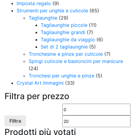
Imposta regalo
(9)
Strumenti per unghie e cuticole
(65)
Tagliaunghie
(29)
Tagliaunghie piccole
(11)
Tagliaunghie grandi
(7)
Tagliaunghie da viaggio
(6)
Set di 2 tagliaunghie
(5)
Tronchesine e pinze per cuticole
(7)
Spingi cuticole e bastoncini per manicure
(24)
Tronchesi per unghie e pinze
(5)
Crystal Art Immagini
(33)
Filtra per prezzo
Prezzo
Pr
Min
M
Filtra
Prodotti più votati