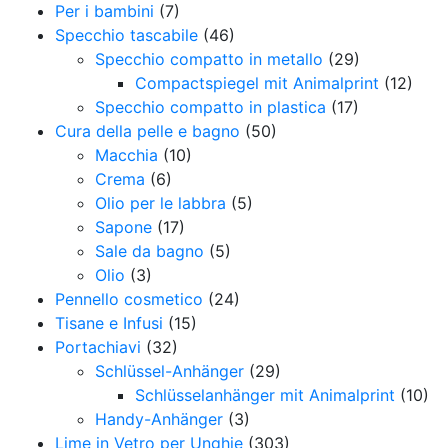
Per i bambini
(7)
Specchio tascabile
(46)
Specchio compatto in metallo
(29)
Compactspiegel mit Animalprint
(12)
Specchio compatto in plastica
(17)
Cura della pelle e bagno
(50)
Macchia
(10)
Crema
(6)
Olio per le labbra
(5)
Sapone
(17)
Sale da bagno
(5)
Olio
(3)
Pennello cosmetico
(24)
Tisane e Infusi
(15)
Portachiavi
(32)
Schlüssel-Anhänger
(29)
Schlüsselanhänger mit Animalprint
(10)
Handy-Anhänger
(3)
Lime in Vetro per Unghie
(303)