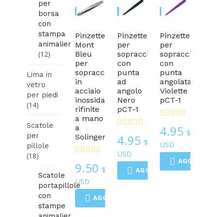
per
Pinzette
Pinzette
Pinzette
borsa
con
stampa
Pinzette
Pinzette
Pinzette
animalier
Mont
per
per
(12)
Bleu
sopracciglia
sopracciglia
per
con
con
sopracciglia,
punta
punta
Lima in
in
ad
angolata
vetro
acciaio
angolo
Violette
per piedi
inossidabile,
Nero
pCT-1
(14)
rifinite
pCT-1
a mano
Scatole
a
4.95
$
per
Solingen
4.95
$
USD
pillole
USD
(18)
AGGIUNGI 
9.50
$
AGGIUNGI AL CARRELL
Scatole
USD
portapillole
con
AGGIUNGI AL CARRELLO
stampe
animalier