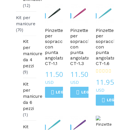
(12)
Pinzette
Pinzette
Pinzette
Kit per
manicure
(70)
Pinzette
Pinzette
Pinzette
per
per
per
sopracciglia
sopracciglia
sopracciglia
Kit
con
con
con
per
punta
punta
punta
manicure
angolata
angolata
angolata
da 4
CT-1.1
CT-1.3
CT-1.6
pezzi
(9)
11.50
11.50
$
$
11.95
USD
USD
$
Kit
USD
per
LEGGI DI PIÙ
LEGGI DI PIÙ
manicure
LEGGI DI P
da 6
pezzi
(1)
Kit
Pinzette
Pinzette