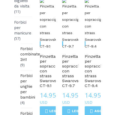
biglietti
da visita
(11)
Forbici
per
manicure
(57)
Pinzette
Pinzette
Pinzette
Forbici
combinate
Pinzetta
Pinzetta
Pinzetta
2in1
per
per
per
(9)
sopracciglia
sopracciglia
sopracciglia
con
con
con
Forbici
strass
strass
strass
Swarovski
Swarovski
Swarovski
per
CT-9.1
CT-9.7
CT-9.4
unghie
per
14.95
14.95
14.95
$
$
$
bambini
USD
USD
USD
(4)
LEGGI DI PIÙ
LEGGI DI PIÙ
AGGIUNGI 
Forbici