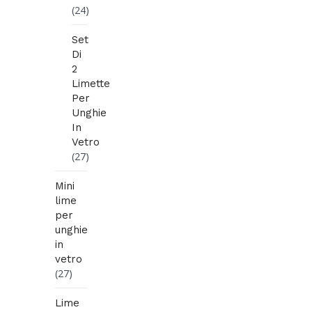
(24)
Set
Di
2
Limette
Per
Unghie
In
Vetro
(27)
Mini
lime
per
unghie
in
vetro
(27)
Lime