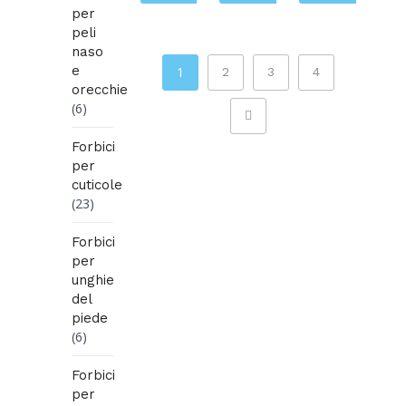
per
peli
naso
e
1
2
3
4
orecchie
(6)
Forbici
per
cuticole
(23)
Forbici
per
unghie
del
piede
(6)
Forbici
per