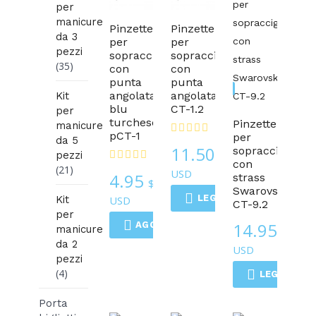
per
manicure
Pinzette
Pinzette
da 3
per
per
pezzi
sopracciglia
sopracciglia
(35)
con
con
punta
punta
Pinzette
angolata,
angolata
Kit
blu
CT-1.2
per
turchese
Pinzette
manicure
pCT-1
per
da 5
11.50
sopracciglia
pezzi
$
con
(21)
USD
4.95
strass
$
Swarovski
LEGGI DI PIÙ
Kit
USD
CT-9.2
per
14.95
AGGIUNGI AL CARRELLO
manicure
$
da 2
USD
pezzi
(4)
LEGGI DI P
Porta