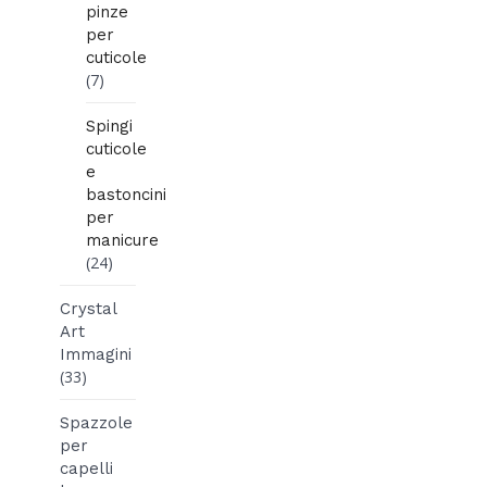
pinze
per
cuticole
(7)
Spingi
cuticole
e
bastoncini
per
manicure
(24)
Crystal
Art
Immagini
(33)
Spazzole
per
capelli