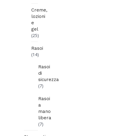
Creme,
lozioni
e
gel
(25)
Rasoi
(14)
Rasoi
di
sicurezza
(7)
Rasoi
a
mano
libera
(7)