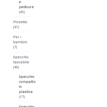
e
pedicure
(45)
Pinzette
(41)
Per i
bambini
(7)
Specchio
tascabile
(46)
Specchio
compatto
in
plastica
(17)
Specchio