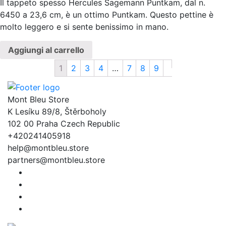
Il tappeto spesso Hercules Sagemann Puntkam, dal n.
6450 a 23,6 cm, è un ottimo Puntkam. Questo pettine è
molto leggero e si sente benissimo in mano.
Aggiungi al carrello
1
2
3
4
…
7
8
9
Mont Bleu Store
K Lesíku 89/8, Štěrboholy
102 00 Praha Czech Republic
+420241405918
help@montbleu.store
partners@montbleu.store