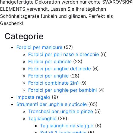
handgefertigte Dekoration werden nur echte SWAROVSKI®
ELEMENTS verwandt. Lassen Sie Ihre täglichen
Schönheitsgeräte funkeln und glänzen. Perfekt als
Geschenk!
Categorie
Forbici per manicure
(57)
Forbici per peli naso e orecchie
(6)
Forbici per cuticole
(23)
Forbici per unghie del piede
(6)
Forbici per unghie
(28)
Forbici combinate 2in1
(9)
Forbici per unghie per bambini
(4)
Imposta regalo
(9)
Strumenti per unghie e cuticole
(65)
Tronchesi per unghie e pinze
(5)
Tagliaunghie
(29)
Tagliaunghie da viaggio
(6)
Set di 2 tagliaunghie
(5)