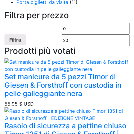
Porta biglietti da visita
(11)
Filtra per prezzo
Prezzo
Pr
Min
M
Filtra
Prodotti più votati
Set manicure da 5 pezzi Timor di
Giesen & Forsthoff con custodia in
pelle galleggiante nera
55.95
$ USD
Rasoio di sicurezza a pettine chiuso