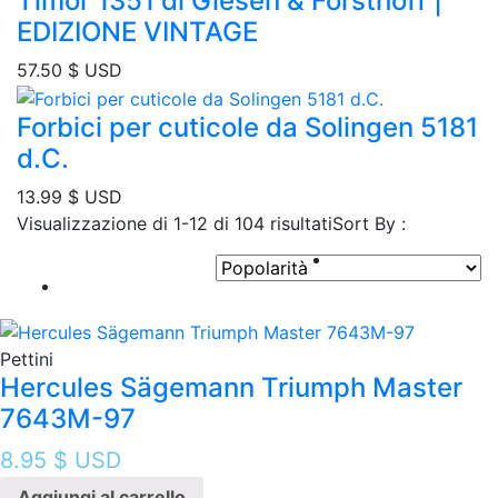
Timor 1351 di Giesen & Forsthoff |
EDIZIONE VINTAGE
57.50
$ USD
Forbici per cuticole da Solingen 5181
d.C.
13.99
$ USD
Popolarità
Visualizzazione di 1-12 di 104 risultati
Sort By :
Pettini
Hercules Sägemann Triumph Master
7643M-97
8.95
$ USD
Aggiungi al carrello