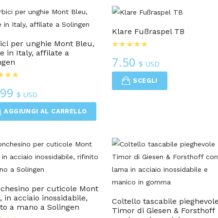
Cura Delle Unghie
Cura Delle Unghie
Klare Fußraspel TB
ici per unghie Mont Bleu,
 in Italy, affilate a
7.50
ngen
$ USD
SCEGLI
.99
$ USD
AGGIUNGI AL CARRELLO
Cura Delle Unghie
Coltelli E Multitools
chesino per cuticole Mont
, in acciaio inossidabile,
Coltello tascabile pieghevol
nito a mano a Solingen
Timor di Giesen & Forsthoff