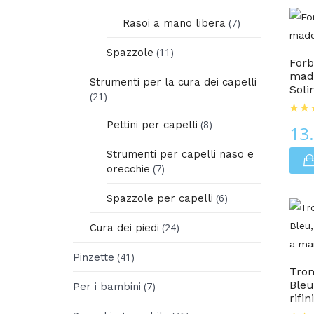
(7)
Rasoi a mano libera
Cura Delle Unghie
(11)
Spazzole
Forb
made
Strumenti per la cura dei capelli
Soli
(21)
(8)
Pettini per capelli
13
Strumenti per capelli naso e
(7)
orecchie
(6)
Spazzole per capelli
(24)
Cura dei piedi
Cura Dei Piedi
(41)
Pinzette
Tron
Bleu
(7)
Per i bambini
rifi