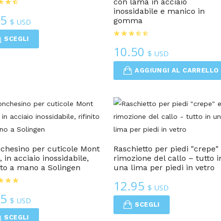
con lama in acciaio
inossidabile e manico in
95
gomma
$ USD
SCEGLI
10.50
$ USD
AGGIUNGI AL CARRELLO
Cura Dei Piedi
Kit Per Manicure
chesino per cuticole Mont
Raschietto per piedi "crepe"
, in acciaio inossidabile,
rimozione del callo – tutto i
nito a mano a Solingen
una lima per piedi in vetro
12.95
$ USD
95
$ USD
SCEGLI
SCEGLI