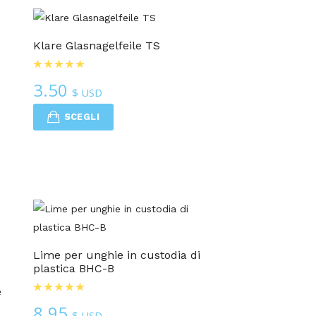
Klare Glasnagelfeile TS
3.50
$ USD
SCEGLI
Lime per unghie in custodia di
plastica BHC-B
e
8.95
$ USD