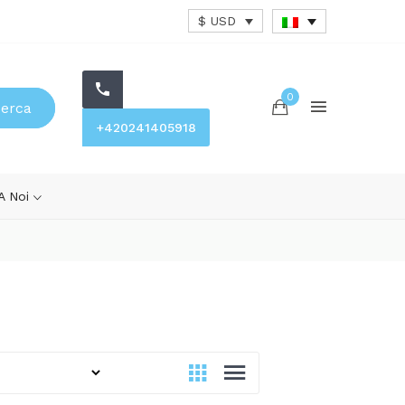
$ USD
0
cerca
+420241405918
 A Noi