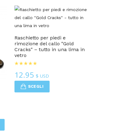
Raschietto per piedi e
rimozione del callo "Gold
Cracks" – tutto in una lima in
vetro
12.95
$ USD
SCEGLI
i