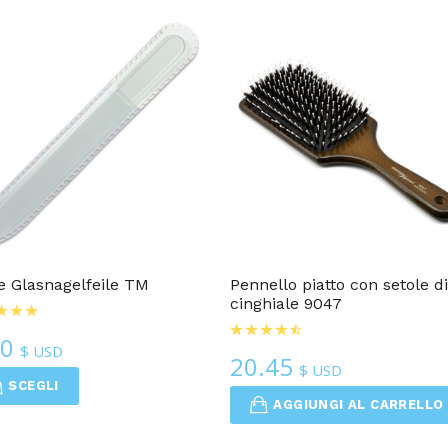
Cura Dei Piedi
Per Uomo
e Glasnagelfeile TM
Pennello piatto con setole d
cinghiale 9047
00
$ USD
20.45
$ USD
SCEGLI
AGGIUNGI AL CARRELLO