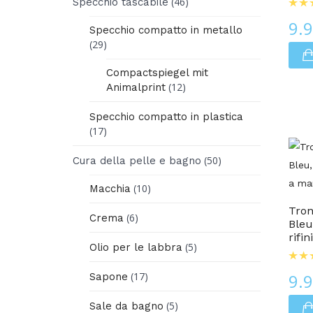
(46)
Specchio tascabile
9.
Specchio compatto in metallo
(29)
Compactspiegel mit
(12)
Animalprint
Specchio compatto in plastica
(17)
(50)
Cura della pelle e bagno
Cura Dei Piedi
(10)
Macchia
Tron
(6)
Crema
Bleu
rifi
(5)
Olio per le labbra
(17)
9.
Sapone
(5)
Sale da bagno