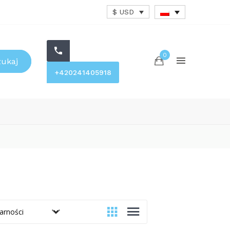
$ USD
0
zukaj
+420241405918