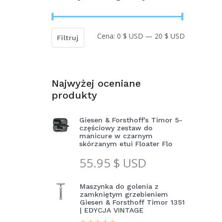
Cena:
0 $ USD
—
20 $ USD
Cena
Cena
Filtruj
min
max
Najwyżej oceniane
produkty
Giesen & Forsthoff's Timor 5-
częściowy zestaw do
manicure w czarnym
skórzanym etui Floater Flo
55.95
$ USD
Maszynka do golenia z
zamkniętym grzebieniem
Giesen & Forsthoff Timor 1351
| EDYCJA VINTAGE