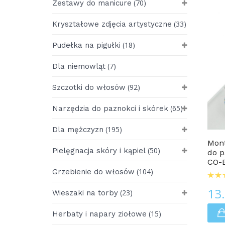
(70)
Zestawy do manicure
(33)
Kryształowe zdjęcia artystyczne
(18)
Pudełka na pigułki
(7)
Dla niemowląt
(92)
Szczotki do włosów
(65)
Narzędzia do paznokci i skórek
Edycja LUKSUSOWA
(195)
Dla mężczyzn
Mont
(50)
Pielęgnacja skóry i kąpiel
do p
CO-
(104)
Grzebienie do włosów
13
(23)
Wieszaki na torby
(15)
Herbaty i napary ziołowe