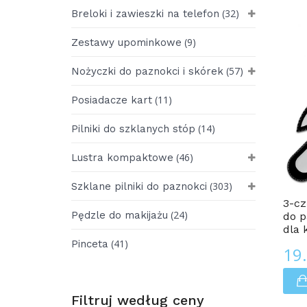
(32)
Breloki i zawieszki na telefon
(9)
Zestawy upominkowe
(57)
Nożyczki do paznokci i skórek
(11)
Posiadacze kart
(14)
Pilniki do szklanych stóp
(46)
Lustra kompaktowe
Pilnik Do Paznokci ZESTAWY
(303)
Szklane pilniki do paznokci
3-cz
(24)
Pędzle do makijażu
do p
dla 
(41)
Pinceta
19
Filtruj według ceny