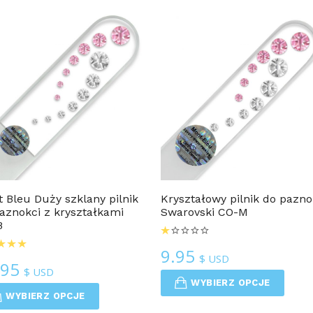
popularności
Linia KRYSZTAŁOWA
Pilnik Do Paznokci ZESTAW
 Bleu Duży szklany pilnik
Kryształowy pilnik do pazno
aznokci z kryształkami
Swarovski CO-M
B
9.95
$ USD
.95
$ USD
WYBIERZ OPCJE
WYBIERZ OPCJE