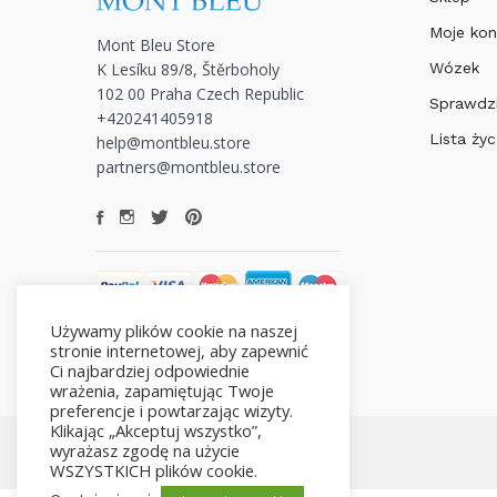
Moje kon
Mont Bleu Store
K Lesíku 89/8, Štěrboholy
Wózek
102 00 Praha Czech Republic
Sprawdz
+420241405918
Lista ży
help@montbleu.store
partners@montbleu.store
Używamy plików cookie na naszej
stronie internetowej, aby zapewnić
Ci najbardziej odpowiednie
wrażenia, zapamiętując Twoje
preferencje i powtarzając wizyty.
Klikając „Akceptuj wszystko”,
wyrażasz zgodę na użycie
WSZYSTKICH plików cookie.