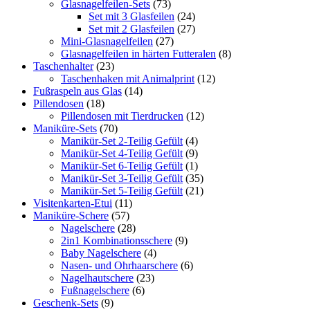
Glasnagelfeilen-Sets
(73)
Set mit 3 Glasfeilen
(24)
Set mit 2 Glasfeilen
(27)
Mini-Glasnagelfeilen
(27)
Glasnagelfeilen in härten Futteralen
(8)
Taschenhalter
(23)
Taschenhaken mit Animalprint
(12)
Fußraspeln aus Glas
(14)
Pillendosen
(18)
Pillendosen mit Tierdrucken
(12)
Maniküre-Sets
(70)
Manikür-Set 2-Teilig Gefült
(4)
Manikür-Set 4-Teilig Gefült
(9)
Manikür-Set 6-Teilig Gefült
(1)
Manikür-Set 3-Teilig Gefült
(35)
Manikür-Set 5-Teilig Gefült
(21)
Visitenkarten-Etui
(11)
Maniküre-Schere
(57)
Nagelschere
(28)
2in1 Kombinationsschere
(9)
Baby Nagelschere
(4)
Nasen- und Ohrhaarschere
(6)
Nagelhautschere
(23)
Fußnagelschere
(6)
Geschenk-Sets
(9)