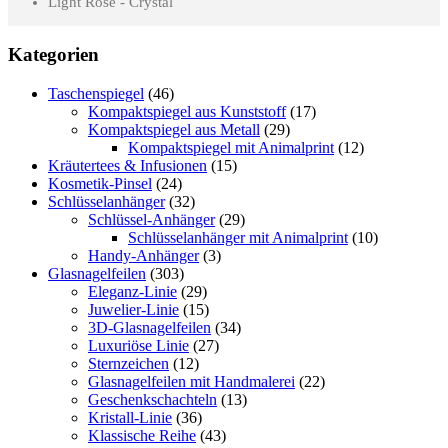
Light Rose - Crystal
Kategorien
Taschenspiegel
(46)
Kompaktspiegel aus Kunststoff
(17)
Kompaktspiegel aus Metall
(29)
Kompaktspiegel mit Animalprint
(12)
Kräutertees & Infusionen
(15)
Kosmetik-Pinsel
(24)
Schlüsselanhänger
(32)
Schlüssel-Anhänger
(29)
Schlüsselanhänger mit Animalprint
(10)
Handy-Anhänger
(3)
Glasnagelfeilen
(303)
Eleganz-Linie
(29)
Juwelier-Linie
(15)
3D-Glasnagelfeilen
(34)
Luxuriöse Linie
(27)
Sternzeichen
(12)
Glasnagelfeilen mit Handmalerei
(22)
Geschenkschachteln
(13)
Kristall-Linie
(36)
Klassische Reihe
(43)