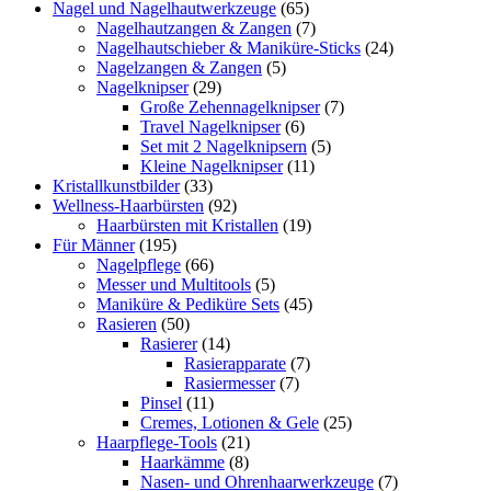
Nagel und Nagelhautwerkzeuge
(65)
Nagelhautzangen & Zangen
(7)
Nagelhautschieber & Maniküre-Sticks
(24)
Nagelzangen & Zangen
(5)
Nagelknipser
(29)
Große Zehennagelknipser
(7)
Travel Nagelknipser
(6)
Set mit 2 Nagelknipsern
(5)
Kleine Nagelknipser
(11)
Kristallkunstbilder
(33)
Wellness-Haarbürsten
(92)
Haarbürsten mit Kristallen
(19)
Für Männer
(195)
Nagelpflege
(66)
Messer und Multitools
(5)
Maniküre & Pediküre Sets
(45)
Rasieren
(50)
Rasierer
(14)
Rasierapparate
(7)
Rasiermesser
(7)
Pinsel
(11)
Cremes, Lotionen & Gele
(25)
Haarpflege-Tools
(21)
Haarkämme
(8)
Nasen- und Ohrenhaarwerkzeuge
(7)