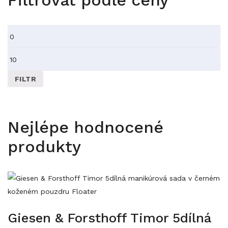
Filtrovat podle ceny
Minimální
cena
Maximální
cena
FILTR
Nejlépe hodnocené
produkty
Giesen & Forsthoff Timor 5dílná