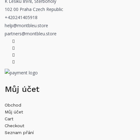
K Lesíku 89/8, Štěrboholy
102 00 Praha Czech Republic
+420241405918
help@montbleu.store
partners@montbleu.store
Můj účet
Obchod
Můj účet
Cart
Checkout
Seznam přání