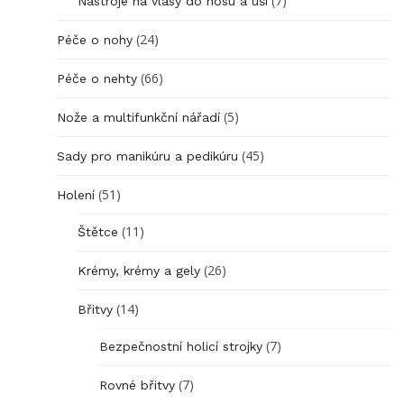
(7)
Nástroje na vlasy do nosu a uší
(24)
Péče o nohy
(66)
Péče o nehty
(5)
Nože a multifunkční nářadí
(45)
Sady pro manikúru a pedikúru
(51)
Holení
(11)
Štětce
(26)
Krémy, krémy a gely
(14)
Břitvy
(7)
Bezpečnostní holicí strojky
(7)
Rovné břitvy