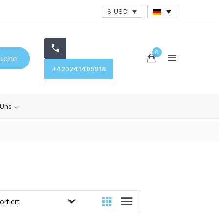
$ USD
0
uche
+420241405918
 Uns