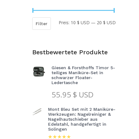
Preis:
10 $ USD
—
20 $ USD
Min.
Max.
Filter
Preis
Preis
Bestbewertete Produkte
Giesen & Forsthoffs Timor 5-
teiliges Maniküre-Set in
schwarzer Floater-
Ledertasche
55.95
$ USD
Mont Bleu Set mit 2 Maniküre-
Werkzeugen: Nagelreiniger &
Nagelhautschieber aus
Edelstahl, handgefertigt in
Solingen