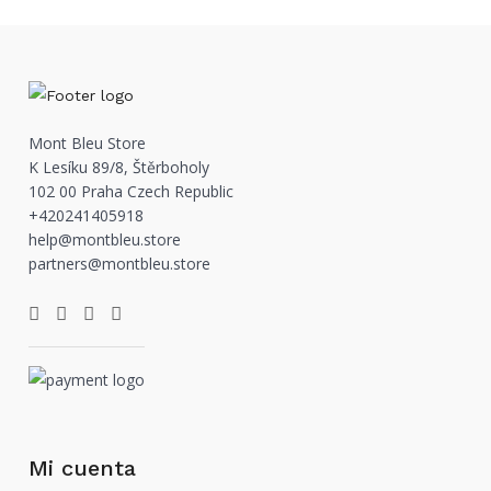
Mont Bleu Store
K Lesíku 89/8, Štěrboholy
102 00 Praha Czech Republic
+420241405918
help@montbleu.store
partners@montbleu.store
Mi cuenta