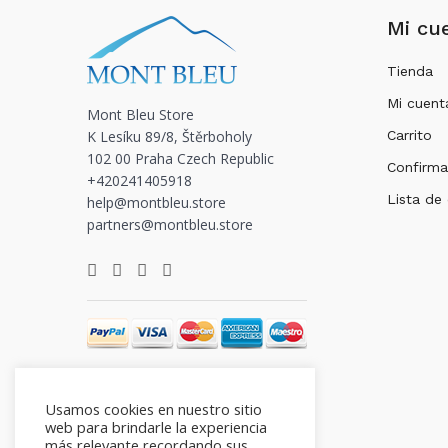
Mi cu
Tienda
Mi cuent
Mont Bleu Store
K Lesíku 89/8, Štěrboholy
Carrito
102 00 Praha Czech Republic
Confirma
+420241405918
Lista de
help@montbleu.store
partners@montbleu.store
Usamos cookies en nuestro sitio
web para brindarle la experiencia
más relevante recordando sus