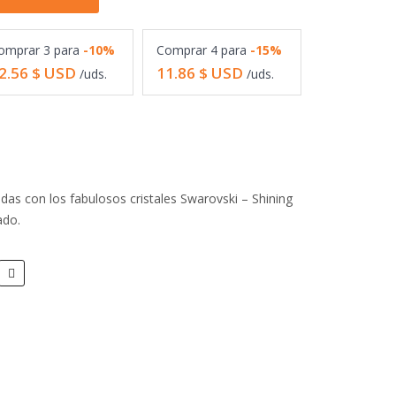
omprar
3
para
-10%
Comprar
4
para
-15%
2.56
$ USD
11.86
$ USD
/uds.
/uds.
das con los fabulosos cristales Swarovski – Shining
ado.