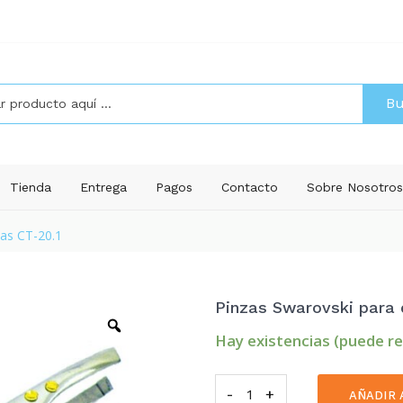
Bu
Tienda
Entrega
Pagos
Contacto
Sobre Nosotro
jas CT-20.1
Pinzas Swarovski para d
Hay existencias (puede r
-
Pinzas
+
AÑADIR 