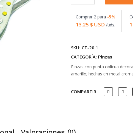
Swarovski
para
Comprar
2
para
-5%
C
depilar
13.25
$ USD
1
/uds.
cejas
CT-
20.1
SKU:
CT-20.1
quantity
CATEGORÍA:
Pinzas
Pinzas con punta oblicua decora
amarillo; hechas en metal crom
COMPARTIR :
ional
Valoraciones (0)