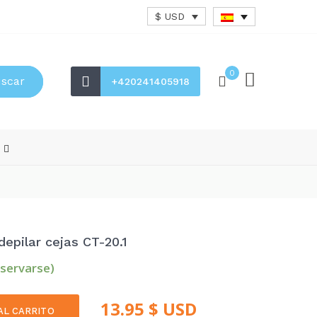
$ USD
0
scar
+420241405918
s
epilar cejas CT-20.1
eservarse)
13.95
$ USD
AL CARRITO