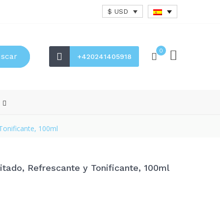
$ USD
0
scar
+420241405918
s
Tonificante, 100ml
tado, Refrescante y Tonificante, 100ml