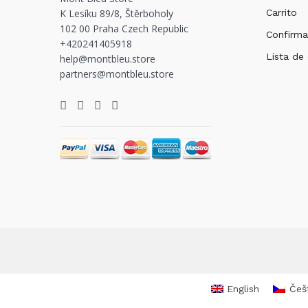
K Lesíku 89/8, Štěrboholy
Carrito
102 00 Praha Czech Republic
Confirma
+420241405918
Lista de
help@montbleu.store
partners@montbleu.store
English
Češ