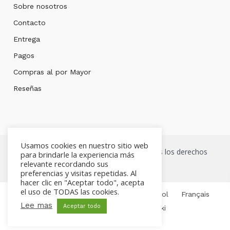
Sobre nosotros
Contacto
Entrega
Pagos
Compras al por Mayor
Reseñas
Usamos cookies en nuestro sitio web
Copyright © 2026 Mont bleu Store. Todos los derechos
para brindarle la experiencia más
relevante recordando sus
reservados.
preferencias y visitas repetidas. Al
hacer clic en "Aceptar todo", acepta
el uso de TODAS las cookies.
English
Čeština
Deutsch
Español
Français
Lee mas
Aceptar todo
Italiano
Русский
Polski