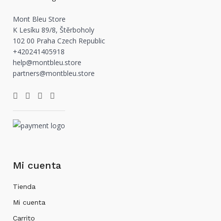
MS
quantity
Mont Bleu Store
K Lesíku 89/8, Štěrboholy
102 00 Praha Czech Republic
+420241405918
help@montbleu.store
partners@montbleu.store
Mi cuenta
Tienda
Mi cuenta
Carrito