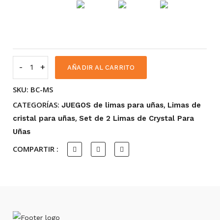
-
Juego
+
AÑADIR AL CARRITO
de
SKU:
BC-MS
2
CATEGORÍAS:
,
limas
JUEGOS de limas para uñas
Limas de
,
de
cristal para uñas
Set de 2 Limas de Crystal Para
cristal
Uñas
de
COMPARTIR :
color
checo
con
cristales
BC-