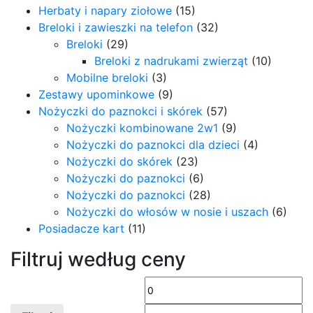
Herbaty i napary ziołowe
(15)
Breloki i zawieszki na telefon
(32)
Breloki
(29)
Breloki z nadrukami zwierząt
(10)
Mobilne breloki
(3)
Zestawy upominkowe
(9)
Nożyczki do paznokci i skórek
(57)
Nożyczki kombinowane 2w1
(9)
Nożyczki do paznokci dla dzieci
(4)
Nożyczki do skórek
(23)
Nożyczki do paznokci
(6)
Nożyczki do paznokci
(28)
Nożyczki do włosów w nosie i uszach
(6)
Posiadacze kart
(11)
Filtruj według ceny
Cena
C
min
m