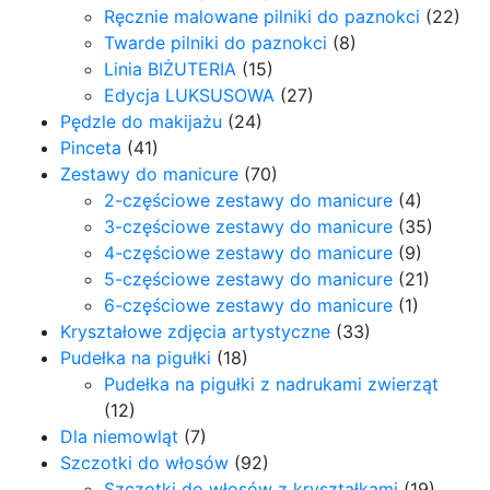
Ręcznie malowane pilniki do paznokci
(22)
Twarde pilniki do paznokci
(8)
Linia BIŻUTERIA
(15)
Edycja LUKSUSOWA
(27)
Pędzle do makijażu
(24)
Pinceta
(41)
Zestawy do manicure
(70)
2-częściowe zestawy do manicure
(4)
3-częściowe zestawy do manicure
(35)
4-częściowe zestawy do manicure
(9)
5-częściowe zestawy do manicure
(21)
6-częściowe zestawy do manicure
(1)
Kryształowe zdjęcia artystyczne
(33)
Pudełka na pigułki
(18)
Pudełka na pigułki z nadrukami zwierząt
(12)
Dla niemowląt
(7)
Szczotki do włosów
(92)
Szczotki do włosów z kryształkami
(19)