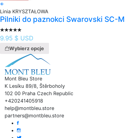
Linia KRYSZTAŁOWA
Pilniki do paznokci Swarovski SC-M
9.95
$ USD
Wybierz opcje
Mont Bleu Store
K Lesíku 89/8, Štěrboholy
102 00 Praha Czech Republic
+420241405918
help@montbleu.store
partners@montbleu.store