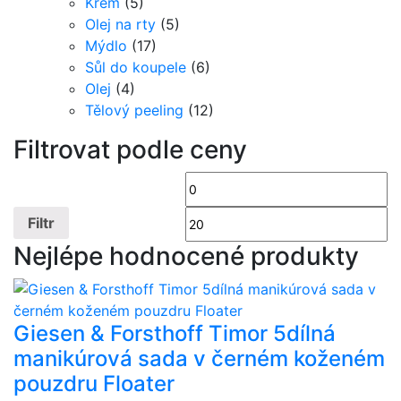
Krém
(5)
Olej na rty
(5)
Mýdlo
(17)
Sůl do koupele
(6)
Olej
(4)
Tělový peeling
(12)
Filtrovat podle ceny
Minimální
Ma
cena
ce
Filtr
Nejlépe hodnocené produkty
Giesen & Forsthoff Timor 5dílná
manikúrová sada v černém koženém
pouzdru Floater