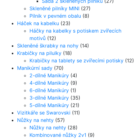
Sada 2 skleněných pilníků
(27)
Skleněné pilníky MINI
(27)
Pilnik v pevném obalu
(8)
Háček na kabelku
(23)
Háčky na kabelky s potiskem zvířecích
motivů
(12)
Skleněné škrabky na nohy
(14)
Krabičky na pilulky
(18)
Krabičky na tablety se zvířecími potisky
(12)
Manikúrní sady
(70)
2-dílné Manikúry
(4)
4-dílné Manikúry
(9)
6-dílné Manikúry
(1)
3-dílné Manikúry
(35)
5-dílné Manikúry
(21)
Vizitkáře se Swarovski
(11)
Nůžky na nehty
(57)
Nůžky na nehty
(28)
Kombinované nůžky 2v1
(9)