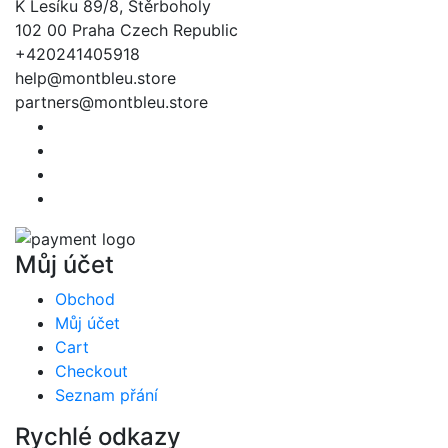
K Lesíku 89/8, Štěrboholy
102 00 Praha Czech Republic
+420241405918
help@montbleu.store
partners@montbleu.store
Můj účet
Obchod
Můj účet
Cart
Checkout
Seznam přání
Rychlé odkazy