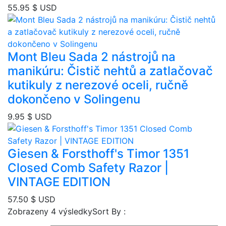
55.95
$ USD
Mont Bleu Sada 2 nástrojů na
manikúru: Čistič nehtů a zatlačovač
kutikuly z nerezové oceli, ručně
dokončeno v Solingenu
9.95
$ USD
Giesen & Forsthoff's Timor 1351
Closed Comb Safety Razor |
VINTAGE EDITION
57.50
$ USD
Seřazeno
Zobrazeny 4 výsledky
Sort By :
podle