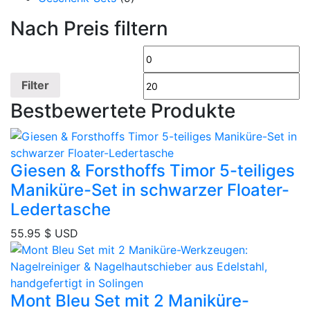
Nach Preis filtern
Min.
Ma
Preis
Pr
Filter
Bestbewertete Produkte
Giesen & Forsthoffs Timor 5-teiliges
Maniküre-Set in schwarzer Floater-
Ledertasche
55.95
$ USD
Mont Bleu Set mit 2 Maniküre-