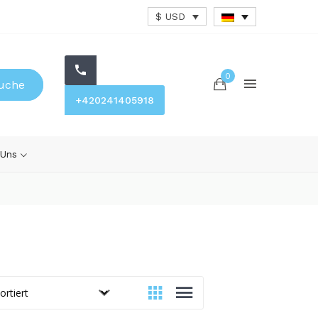
$ USD
0
uche
+420241405918
 Uns