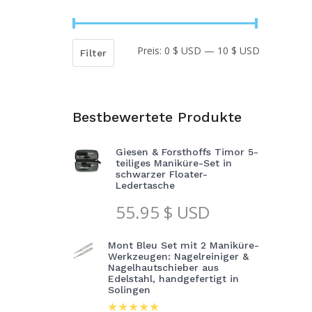
Preis:
0 $ USD
—
10 $ USD
Min.
Max.
Filter
Preis
Preis
Bestbewertete Produkte
Giesen & Forsthoffs Timor 5-
teiliges Maniküre-Set in
schwarzer Floater-
Ledertasche
55.95
$ USD
Mont Bleu Set mit 2 Maniküre-
Werkzeugen: Nagelreiniger &
Nagelhautschieber aus
Edelstahl, handgefertigt in
Solingen