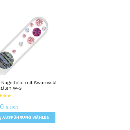
-Nagelfeile mit Swarovski-
tallen W-S
50
$ USD
AUSFÜHRUNG WÄHLEN