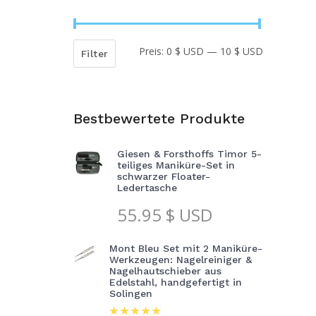
Preis:
0 $ USD
—
10 $ USD
Min.
Max.
Filter
Preis
Preis
Bestbewertete Produkte
Giesen & Forsthoffs Timor 5-
teiliges Maniküre-Set in
schwarzer Floater-
Ledertasche
55.95
$ USD
Mont Bleu Set mit 2 Maniküre-
Werkzeugen: Nagelreiniger &
Nagelhautschieber aus
Edelstahl, handgefertigt in
Solingen