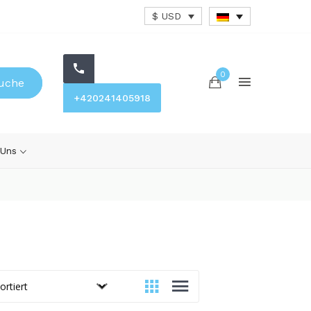
$ USD
0
uche
+420241405918
 Uns