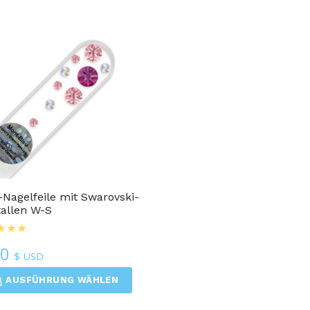
-Nagelfeile mit Swarovski-
tallen W-S
50
$ USD
AUSFÜHRUNG WÄHLEN